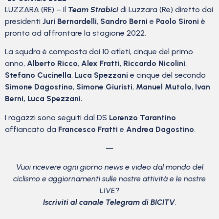
LUZZARA (RE) – Il
Team Strabici
di Luzzara (Re) diretto dai
presidenti
Juri Bernardelli
,
Sandro Berni
e
Paolo Sironi
è
pronto ad affrontare la stagione 2022.
La squdra è composta dai 10 atleti, cinque del primo
anno,
Alberto Ricco
,
Alex Fratti
,
Riccardo Nicolini
,
Stefano Cucinella
,
Luca Spezzani
e cinque del secondo
Simone Dagostino
,
Simone Giuristi
,
Manuel Mutolo
,
Ivan
Berni, Luca Spezzani.
I ragazzi sono seguiti dal DS
Lorenzo Tarantino
affiancato da
Francesco Fratti
e
Andrea Dagostino
.
—
Vuoi ricevere ogni giorno news e video dal mondo del
ciclismo
e aggiornamenti sulle nostre attività e le nostre
LIVE?
Iscriviti al canale Telegram di BICITV
.