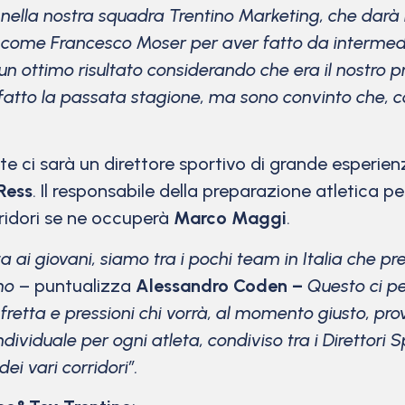
 nella nostra squadra Trentino Marketing, che darà
a come Francesco Moser per aver fatto da intermed
e, un ottimo risultato considerando che era il nostro
to la passata stagione, ma sono convinto che, con
ite ci sarà un direttore sportivo di grande esperi
Ress
. Il responsabile della preparazione atletica 
rridori se ne occuperà
Marco Maggi
.
a ai giovani, siamo tra i pochi team in Italia che p
mo
– puntualizza
Alessandro Coden –
Questo ci pe
etta e pressioni chi vorrà, al momento giusto, prova
ividuale per ogni atleta, condiviso tra i Direttori Sp
ei vari corridori”.