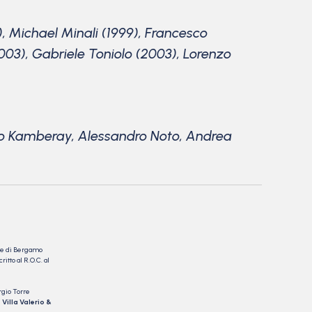
, Michael Minali (1999), Francesco
03), Gabriele Toniolo (2003), Lorenzo
tino Kamberay, Alessandro Noto, Andrea
nale di Bergamo
itto al R.O.C. al
rgio Torre
 Villa Valerio &