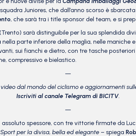
 e nuove divise per la
Campana Imballaggi Geo&
a squadra Juniores, che dall’anno scorso è sbarcata 
ento
, che sarà tra i title sponsor del team, e si p
(Trento) sarà distinguibile per la sua splendida di
u
nella parte inferiore della maglia, nelle maniche e 
anti, sui fianchi e dietro, con tre tasche posteriori
ne, compressivo e bielastico.
—
e video dal mondo del ciclismo
e aggiornamenti sulle
Iscriviti al canale Telegram di BICITV
.
—
di assoluto spessore, con tre vittorie firmate da L
port per la divisa, bella ed elegante
– spiega
Rob