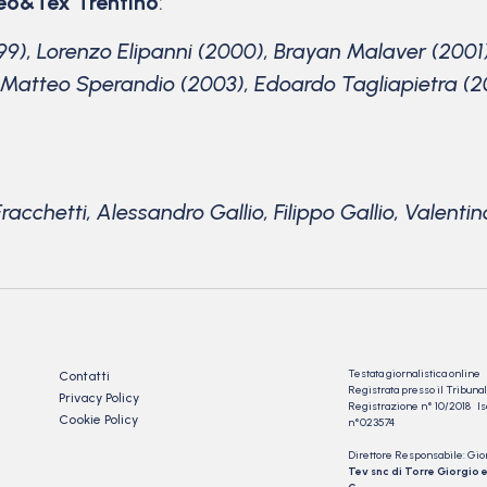
eo&Tex Trentino
:
99), Lorenzo Elipanni (2000), Brayan Malaver (2001)
Matteo Sperandio (2003), Edoardo Tagliapietra (20
acchetti, Alessandro Gallio, Filippo Gallio, Valen
Testata giornalistica online
Contatti
Registrata presso il Tribu
Privacy Policy
Registrazione n° 10/2018 Iscr
Cookie Policy
n°023574
Direttore Responsabile: Gio
Tev snc di Torre Giorgio e