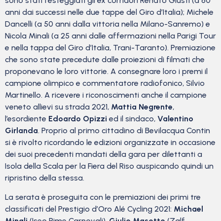
sono stati festeggiati gli ex corridori Renato Giusti (a 60
anni dai successi nelle due tappe del Giro d’Italia); Michele
Dancelli (a 50 anni dalla vittoria nella Milano-Sanremo) e
Nicola Minali (a 25 anni dalle affermazioni nella Parigi Tour
e nella tappa del Giro d’Italia, Trani-Taranto). Premiazione
che sono state precedute dalle proiezioni di filmati che
proponevano le loro vittorie. A consegnare loro i premi il
campione olimpico e commentatore radiofonico, Silvio
Martinello. A ricevere i riconoscimenti anche il campione
veneto allievi su strada 2021,
Mattia Negrente
,
l’esordiente
Edoardo Opizzi
ed il sindaco,
Valentino
Girlanda
. Proprio al primo cittadino di Bevilacqua Contin
si è rivolto ricordando le edizioni organizzate in occasione
dei suoi precedenti mandati della gara per dilettanti a
Isola della Scala per la Fiera del Riso auspicando quindi un
ripristino della stessa.
La serata è proseguita con le premiazioni dei primi tre
classificati del Prestigio d’Oro Alé Cycling 2021:
Michael
Minali
(Iseo Rime Carnovali),
Giulio Masotto
(Zalf