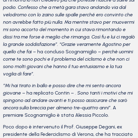
podio. Confesso che a metà gara stavo andando via dal
velodromo con lo zaino sulle spalle perché ero convinto che
non avrebbe fatto più nulla. Ma mentre stavo per muovermi
mi sono accorto del momento in cui stava rimontando e
dissi tra me forse è meglio che rimanga. Così fu e lui ci regalò
la grande soddisfazione”. “Grazie veramente Agostino per
quello che fai –
ha concluso Scognamiglio –
perchè uomini
come te sono pochi e il problema del ciclismo è che non ci
sono molti giovani che hanno il tuo entusiasmo e la tua
voglia di fare”.
“Mi hai tirato in ballo e posso dire che mi sento ancora
giovane
– ha replicato Contin – .
Sono tanti i motivi che mi
spingono ad andare avanti e ti posso assicurare che sarò
ancora sulla breccia per almeno tre-quattro anni”
. A
premiare Scognamiglio è stata Alessia Piccolo.
Poco dopo è intervenuto il Prof. Giuseppe Degani, ex
presidente della Federciclismo di Verona, che ha tracciato