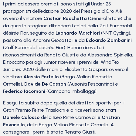
I primi ad essere premiati sono stati gli Under 23
protagonisti dell’edizione 2020 del Prestigio d’Oro Alè
ovvero il vincitore
Cristian Rocchetta
(General Store) che
da questa stagione difenderà i colori della Zalf Euromobil
désirée Fior, seguito da
Leonardo Marchiori
(NNT Cycling),
passato alla Androni Giocattoli e da
Edoardo Zambanini
(Zalf Euromobil désirée Fior). Hanno ricevuto i
riconoscimenti da Renato Giusti e da Alessandro Spiniella.
È toccato poi agli Junior ricevere i premi del WindTex
Juniores 2020 dalle mani di Elisabetta Gaspari; ovvero il
vincitore
Alessio Portello
(Borgo Molino Rinascita
Ormelle),
Davide De Cassan
(Ausonia Pescantina) e
Federico Iacomoni
(Campana Imballaggi).
È seguita subito dopo quella dei direttori sportivi per il
Gran Premio Feltre Traslochi e a riceverli sono stati
Daniele Calosso
della Iseo Rime Carnovali e
Cristian
Pavanello
, della Borgo Molino Rinascita Ormelle. A
consegnare i premi è stato Renato Giusti.