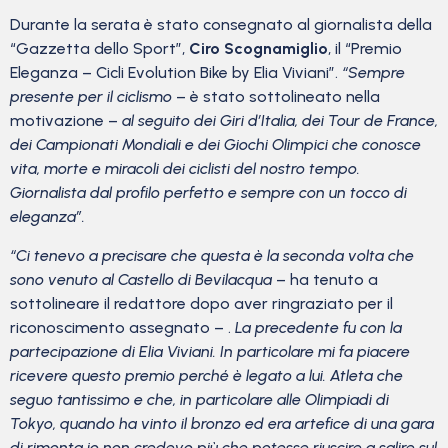
Durante la serata è stato consegnato al giornalista della
“Gazzetta dello Sport”,
Ciro Scognamiglio
, il “Premio
Eleganza – Cicli Evolution Bike by Elia Viviani”.
“Sempre
presente per il ciclismo
– è stato sottolineato nella
motivazione –
al seguito dei Giri d’Italia, dei Tour de France,
dei Campionati Mondiali e dei Giochi Olimpici che conosce
vita, morte e miracoli dei ciclisti del nostro tempo.
Giornalista dal profilo perfetto e sempre con un tocco di
eleganza”.
“Ci tenevo a precisare che questa è la seconda volta che
sono venuto al Castello di Bevilacqua
– ha tenuto a
sottolineare il redattore dopo aver ringraziato per il
riconoscimento assegnato – .
La precedente fu con la
partecipazione di Elia Viviani. In particolare mi fa piacere
ricevere questo premio perché è legato a lui. Atleta che
seguo tantissimo e che, in particolare alle Olimpiadi di
Tokyo, quando ha vinto il bronzo ed era artefice di una gara
di rimonta io non credevo più che potesse riuscire a salire sul