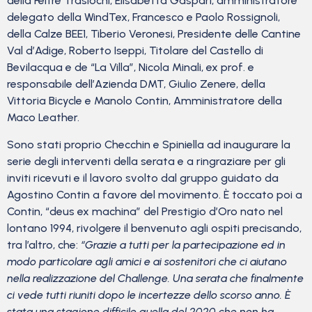
della Feltre Traslochi, Elisabetta Gaspari, amministratore
delegato della WindTex, Francesco e Paolo Rossignoli,
della Calze BEE1, Tiberio Veronesi, Presidente delle Cantine
Val d’Adige, Roberto Iseppi, Titolare del Castello di
Bevilacqua e de “La Villa”, Nicola Minali, ex prof. e
responsabile dell’Azienda DMT, Giulio Zenere, della
Vittoria Bicycle e Manolo Contin, Amministratore della
Maco Leather.
Sono stati proprio Checchin e Spiniella ad inaugurare la
serie degli interventi della serata e a ringraziare per gli
inviti ricevuti e il lavoro svolto dal gruppo guidato da
Agostino Contin a favore del movimento. È toccato poi a
Contin, “deus ex machina” del Prestigio d’Oro nato nel
lontano 1994, rivolgere il benvenuto agli ospiti precisando,
tra l’altro, che:
“Grazie a tutti per la partecipazione ed in
modo particolare agli amici e ai sostenitori che ci aiutano
nella realizzazione del Challenge. Una serata che finalmente
ci vede tutti riuniti dopo le incertezze dello scorso anno. È
stata una stagione difficile quella del 2020 che non ha