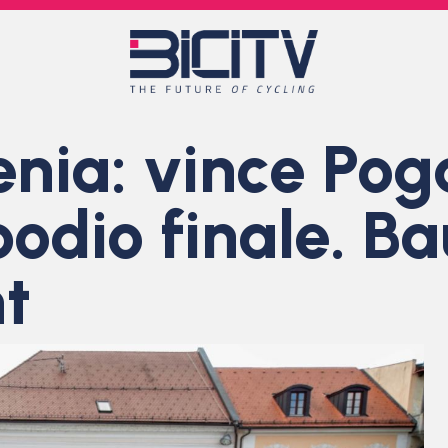
nia: vince Poga
podio finale. B
nt