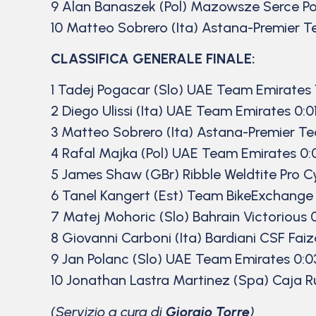
9 Alan Banaszek (Pol) Mazowsze Serce Po
10 Matteo Sobrero (Ita) Astana-Premier T
CLASSIFICA GENERALE FINALE:
1 Tadej Pogacar (Slo) UAE Team Emirates 1
2 Diego Ulissi (Ita) UAE Team Emirates 0:01
3 Matteo Sobrero (Ita) Astana-Premier Tec
4 Rafal Majka (Pol) UAE Team Emirates 0:
5 James Shaw (GBr) Ribble Weldtite Pro Cy
6 Tanel Kangert (Est) Team BikeExchange 
7 Matej Mohoric (Slo) Bahrain Victorious 
8 Giovanni Carboni (Ita) Bardiani CSF Faiz
9 Jan Polanc (Slo) UAE Team Emirates 0:03
10 Jonathan Lastra Martinez (Spa) Caja R
(Servizio a cura di
Giorgio Torre
)