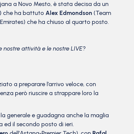
ljana a Novo Mesto, è stata decisa da un
s) che ha battuto
Alex Edmondson
(Team
mirates) che ha chiuso al quarto posto.
 nostre attività e le nostre LIVE?
ziato a preparare l’arrivo veloce, con
senza però riuscire a strappare loro la
 la generale e guadagna anche la maglia
 ed il secondo posto di ieri.
ero
dell’Astana-Premier Tech), con
Rafal