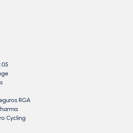
2:05
nge
us
Seguros RGA
 Pharma
ro Cycling