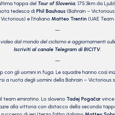
ltima tappa del
Tour of Slovenia
, 175.3km da Ljub
ruota tedesca di
Phil Bauhaus
(Bahrain – Victoriou
Victorious) e l’italiano
Matteo Trentin
(UAE Team E
—
e video dal mondo del ciclismo
e aggiornamenti sulle
Iscriviti al canale Telegram di BICITV
.
—
ap con gli uomini in fuga. Le squadre hanno così ini
rsi a ruota degli uomini della Bahrain – Victorious 
il team emiratino. Lo sloveno
Tadej Pogačar
vince
razie alla vittoria con distacco della seconda tappa
 successo di ieri (terzo l’altro italiano
Matteo Sobr