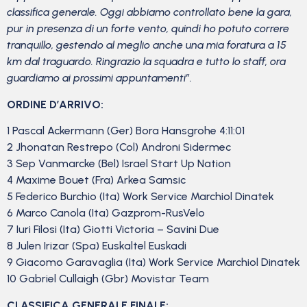
classifica generale.
Oggi abbiamo controllato bene la gara,
pur in presenza di un forte vento, quindi ho potuto correre
tranquillo, gestendo al meglio anche una mia foratura a 15
km dal traguardo.
Ringrazio la squadra e tutto lo staff, ora
guardiamo ai prossimi appuntamenti”.
ORDINE D’ARRIVO:
1 Pascal Ackermann (Ger) Bora Hansgrohe 4:11:01
2 Jhonatan Restrepo (Col) Androni Sidermec
3 Sep Vanmarcke (Bel) Israel Start Up Nation
4 Maxime Bouet (Fra) Arkea Samsic
5 Federico Burchio (Ita) Work Service Marchiol Dinatek
6 Marco Canola (Ita) Gazprom-RusVelo
7 Iuri Filosi (Ita) Giotti Victoria – Savini Due
8 Julen Irizar (Spa) Euskaltel Euskadi
9 Giacomo Garavaglia (Ita) Work Service Marchiol Dinatek
10 Gabriel Cullaigh (Gbr) Movistar Team
CLASSIFICA GENERALE FINALE: