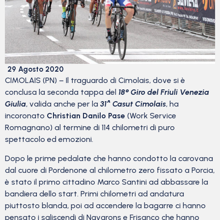
29 Agosto 2020
CIMOLAIS (PN) – Il traguardo di Cimolais, dove si è
conclusa la seconda tappa del
18° Giro del Friuli Venezia
Giulia
, valida anche per la
31^ Casut Cimolais
, ha
incoronato
Christian Danilo Pase
(Work Service
Romagnano) al termine di 114 chilometri di puro
spettacolo ed emozioni.
Dopo le prime pedalate che hanno condotto la carovana
dal cuore di Pordenone al chilometro zero fissato a Porcia,
è stato il primo cittadino Marco Santini ad abbassare la
bandiera dello start. Primi chilometri ad andatura
piuttosto blanda, poi ad accendere la bagarre ci hanno
pensato i saliscendi di Navarons e Frisanco che hanno