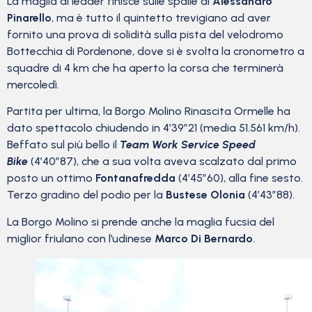
La maglia di leader finisce sulle spalle di
Alessandro
Pinarello
, ma è tutto il quintetto trevigiano ad aver
fornito una prova di solidità sulla pista del velodromo
Bottecchia di Pordenone, dove si è svolta la cronometro a
squadre di 4 km che ha aperto la corsa che terminerà
mercoledì.
Partita per ultima, la Borgo Molino Rinascita Ormelle ha
dato spettacolo chiudendo in 4’39”21 (media 51.561 km/h).
Beffato sul più bello il
Team Work Service Speed
Bike
(4’40”87), che a sua volta aveva scalzato dal primo
posto un ottimo
Fontanafredda
(4’45”60), alla fine sesto.
Terzo gradino del podio per la
Bustese Olonia
(4’43”88).
La Borgo Molino si prende anche la maglia fucsia del
miglior friulano con l’udinese
Marco Di Bernardo
.