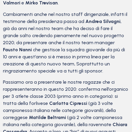
Valmori
e
Mirko Trevisan
.
Cambiamenti anche nel nostro staff dirigenziale, infatti il
testimone della presidenza passa ad
Andrea Silvagni
,
già da anni nel nostro team che ha deciso di fare il
grande salto credendo pienamente nel nuovo progetto
2020; da presentare anche il nostro team manager
Fausto Nanni
che gestisce la squadra giovanile da più di
10 anni e quest’anno si è messo in prima linea per la
creazione di questo nuovo team, Soprattutto un
ringraziamento speciale va a tutti gli sponsor.
Passiamo ora a presentare le nostre ragazze che ci
rappresenteranno in questo 2020: conferma nell’organico
per 3 atlete classe 2003 (primo anno in categoria): si
tratta della forlivese
Carlotta Cipressi
(già 3 volte
campionessa italiana nelle categorie giovanili), della
correggese
Matilde Beltrami
(già 2 volte campionessa
italiana nella categoria giovanile), della ravennate
Chiara
Cassandra
. Accanto a loro, un “bis” di nuovi acquisti