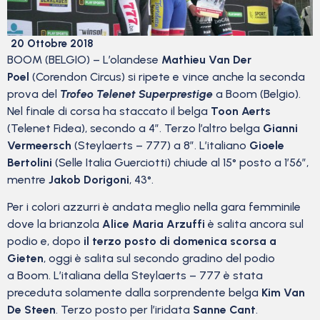
20 Ottobre 2018
BOOM (BELGIO) – L’olandese
Mathieu Van Der
Poel
(Corendon Circus) si ripete e vince anche la seconda
prova del
Trofeo Telenet Superprestige
a Boom (Belgio).
Nel finale di corsa ha staccato il belga
Toon Aerts
(Telenet Fidea), secondo a 4″. Terzo l’altro belga
Gianni
Vermeersch
(Steylaerts – 777) a 8″. L’italiano
Gioele
Bertolini
(Selle Italia Guerciotti) chiude al 15° posto a 1’56”,
mentre
Jakob Dorigoni
, 43°.
Per i colori azzurri è andata meglio nella gara femminile
dove la brianzola
Alice Maria Arzuffi
è salita ancora sul
podio e, dopo
il terzo posto di domenica scorsa a
Gieten
, oggi è salita sul secondo gradino del podio
a Boom. L’italiana della Steylaerts – 777 è stata
preceduta solamente dalla sorprendente belga
Kim Van
De Steen
. Terzo posto per l’iridata
Sanne Cant
.