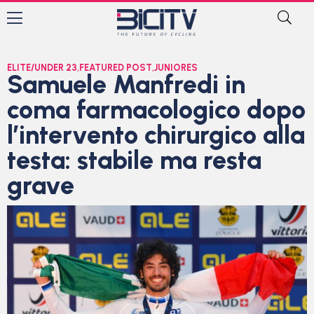
ELITE/UNDER 23
,
FEATURED POST
,
JUNIORES
Samuele Manfredi in
coma farmacologico dopo
l’intervento chirurgico alla
testa: stabile ma resta
grave