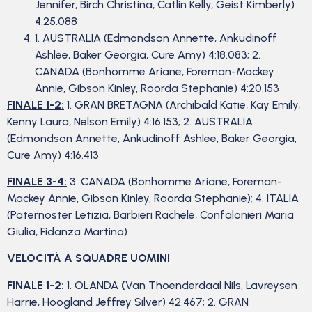
Jennifer, Birch Christina, Catlin Kelly, Geist Kimberly)
4:25.088
1. AUSTRALIA (Edmondson Annette, Ankudinoff
Ashlee, Baker Georgia, Cure Amy) 4:18.083; 2.
CANADA (Bonhomme Ariane, Foreman-Mackey
Annie, Gibson Kinley, Roorda Stephanie) 4:20.153
FINALE 1-2:
1. GRAN BRETAGNA (Archibald Katie, Kay Emily,
Kenny Laura, Nelson Emily) 4:16.153; 2. AUSTRALIA
(Edmondson Annette, Ankudinoff Ashlee, Baker Georgia,
Cure Amy) 4:16.413
FINALE 3-4:
3. CANADA (Bonhomme Ariane, Foreman-
Mackey Annie, Gibson Kinley, Roorda Stephanie); 4. ITALIA
(Paternoster Letizia, Barbieri Rachele, Confalonieri Maria
Giulia, Fidanza Martina)
VELOCITÀ A SQUADRE UOMINI
FINALE 1-2:
1. OLANDA
(
Van Thoenderdaal Nils, Lavreysen
Harrie, Hoogland Jeffrey Silver) 42.467; 2. GRAN