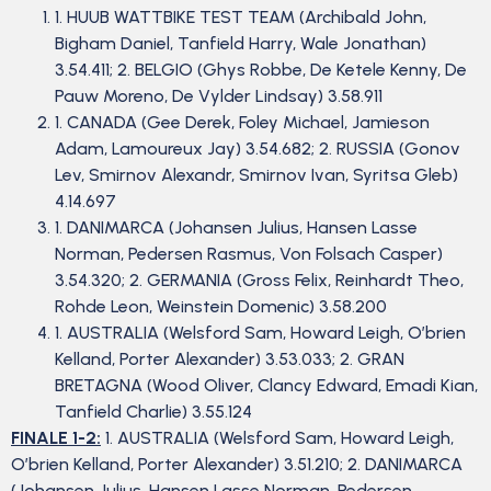
1. HUUB WATTBIKE TEST TEAM (Archibald John,
Bigham Daniel, Tanfield Harry, Wale Jonathan)
3.54.411; 2. BELGIO (Ghys Robbe, De Ketele Kenny, De
Pauw Moreno, De Vylder Lindsay) 3.58.911
1. CANADA (Gee Derek, Foley Michael, Jamieson
Adam, Lamoureux Jay) 3.54.682; 2. RUSSIA (Gonov
Lev, Smirnov Alexandr, Smirnov Ivan, Syritsa Gleb)
4.14.697
1. DANIMARCA (Johansen Julius, Hansen Lasse
Norman, Pedersen Rasmus, Von Folsach Casper)
3.54.320; 2. GERMANIA (Gross Felix, Reinhardt Theo,
Rohde Leon, Weinstein Domenic) 3.58.200
1. AUSTRALIA (Welsford Sam, Howard Leigh, O’brien
Kelland, Porter Alexander) 3.53.033; 2. GRAN
BRETAGNA (Wood Oliver, Clancy Edward, Emadi Kian,
Tanfield Charlie) 3.55.124
FINALE 1-2:
1. AUSTRALIA (Welsford Sam, Howard Leigh,
O’brien Kelland, Porter Alexander) 3.51.210; 2. DANIMARCA
(Johansen Julius, Hansen Lasse Norman, Pedersen