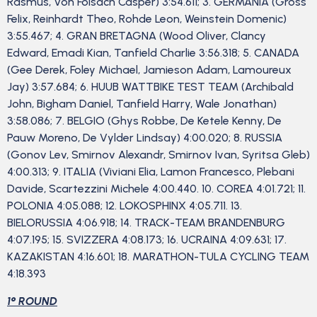
Rasmus, Von Folsach Casper) 3:54.611; 3. GERMANIA (Gross
Felix, Reinhardt Theo, Rohde Leon, Weinstein Domenic)
3:55.467; 4. GRAN BRETAGNA (Wood Oliver, Clancy
Edward, Emadi Kian, Tanfield Charlie 3:56.318; 5. CANADA
(Gee Derek, Foley Michael, Jamieson Adam, Lamoureux
Jay) 3:57.684; 6. HUUB WATTBIKE TEST TEAM (Archibald
John, Bigham Daniel, Tanfield Harry, Wale Jonathan)
3:58.086; 7. BELGIO (Ghys Robbe, De Ketele Kenny, De
Pauw Moreno, De Vylder Lindsay) 4:00.020; 8. RUSSIA
(Gonov Lev, Smirnov Alexandr, Smirnov Ivan, Syritsa Gleb)
4:00.313; 9. ITALIA (Viviani Elia, Lamon Francesco, Plebani
Davide, Scartezzini Michele 4:00.440. 10. COREA 4:01.721; 11.
POLONIA 4:05.088; 12. LOKOSPHINX 4:05.711. 13.
BIELORUSSIA 4:06.918; 14. TRACK-TEAM BRANDENBURG
4:07.195; 15. SVIZZERA 4:08.173; 16. UCRAINA 4:09.631; 17.
KAZAKISTAN 4:16.601; 18. MARATHON-TULA CYCLING TEAM
4:18.393
1° ROUND