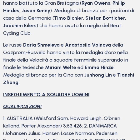
hanno battuto la Gran Bretagna (
Ryan Owens
,
Philip
Hindes
,
Jason Kenny
). Medaglia di bronzo per i padroni di
casa della Germania (
Timo Bichler
,
Stefan Botticher
,
Joachim Eilers
) che hanno avuto la meglio del Beat
Cycling Club.
Le russe
Daria Shmeleva
e
Anastasiia Voinova
della
Gazprom-Rusvelo hanno vinto la medaglia d’oro nella
finale della Velocità a squadre femminile superando in
finale le tedesche
Miriam Welte
ed
Emma Hinze
.
Medaglia di bronzo per la Cina con
Junhong Lin
e
Tianshi
Zhong
.
INSEGUIMENTO A SQUADRE UOMINI
QUALIFICAZIONI
1. AUSTRALIA (Welsford Sam, Howard Leigh, O’brien
Kelland, Porter Alexander) 3:53.426; 2. DANIMARCA
(Johansen Julius, Hansen Lasse Norman, Pedersen