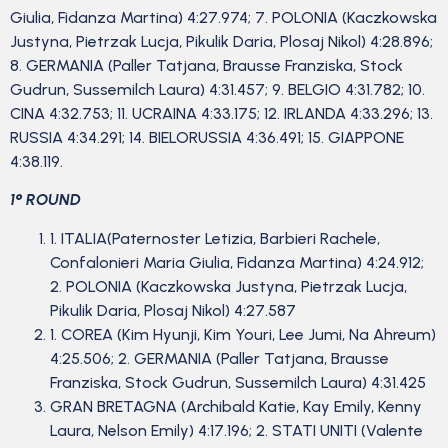
Giulia, Fidanza Martina) 4:27.974; 7. POLONIA (Kaczkowska
Justyna, Pietrzak Lucja, Pikulik Daria, Plosaj Nikol) 4:28.896;
8. GERMANIA (Paller Tatjana, Brausse Franziska, Stock
Gudrun, Sussemilch Laura) 4:31.457; 9. BELGIO 4:31.782; 10.
CINA 4:32.753; 11. UCRAINA 4:33.175; 12. IRLANDA 4:33.296; 13.
RUSSIA 4:34.291; 14. BIELORUSSIA 4:36.491; 15. GIAPPONE
4:38.119.
1° ROUND
1. ITALIA(Paternoster Letizia, Barbieri Rachele,
Confalonieri Maria Giulia, Fidanza Martina) 4:24.912;
2. POLONIA (Kaczkowska Justyna, Pietrzak Lucja,
Pikulik Daria, Plosaj Nikol) 4:27.587
1. COREA (Kim Hyunji, Kim Youri, Lee Jumi, Na Ahreum)
4:25.506; 2. GERMANIA (Paller Tatjana, Brausse
Franziska, Stock Gudrun, Sussemilch Laura) 4:31.425
GRAN BRETAGNA (Archibald Katie, Kay Emily, Kenny
Laura, Nelson Emily) 4:17.196; 2. STATI UNITI (Valente