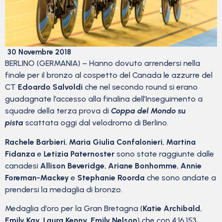
30 Novembre 2018
BERLINO (GERMANIA) – Hanno dovuto arrendersi nella
finale per il bronzo al cospetto del Canada le azzurre del
CT
Edoardo Salvoldi
che nel secondo round si erano
guadagnate l’accesso alla finalina dell’Inseguimento a
squadre della terza prova di
Coppa del Mondo su
pista
scattata oggi dal velodromo di Berlino.
Rachele Barbieri
,
Maria Giulia Confalonieri
,
Martina
Fidanza
e
Letizia Paternoster
sono state raggiunte dalle
canadesi
Allison Beveridge
,
Ariane Bonhomme
,
Annie
Foreman-Mackey
e
Stephanie Roorda
che sono andate a
prendersi la medaglia di bronzo.
Medaglia d’oro per la Gran Bretagna (
Katie Archibald
,
Emily Kay
,
Laura Kenny
,
Emily Nelson
) che con 4:16.153