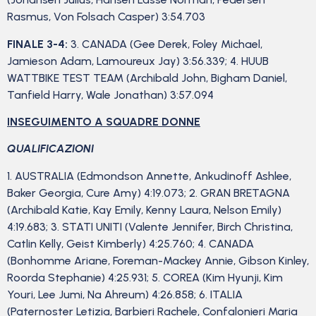
Rasmus, Von Folsach Casper) 3:54.703
FINALE 3-4:
3. CANADA (Gee Derek, Foley Michael,
Jamieson Adam, Lamoureux Jay) 3:56.339; 4. HUUB
WATTBIKE TEST TEAM (Archibald John, Bigham Daniel,
Tanfield Harry, Wale Jonathan) 3:57.094
INSEGUIMENTO A SQUADRE DONNE
QUALIFICAZIONI
1. AUSTRALIA (Edmondson Annette, Ankudinoff Ashlee,
Baker Georgia, Cure Amy) 4:19.073; 2. GRAN BRETAGNA
(Archibald Katie, Kay Emily, Kenny Laura, Nelson Emily)
4:19.683; 3. STATI UNITI (Valente Jennifer, Birch Christina,
Catlin Kelly, Geist Kimberly) 4:25.760; 4. CANADA
(Bonhomme Ariane, Foreman-Mackey Annie, Gibson Kinley,
Roorda Stephanie) 4:25.931; 5. COREA (Kim Hyunji, Kim
Youri, Lee Jumi, Na Ahreum) 4:26.858; 6. ITALIA
(Paternoster Letizia, Barbieri Rachele, Confalonieri Maria