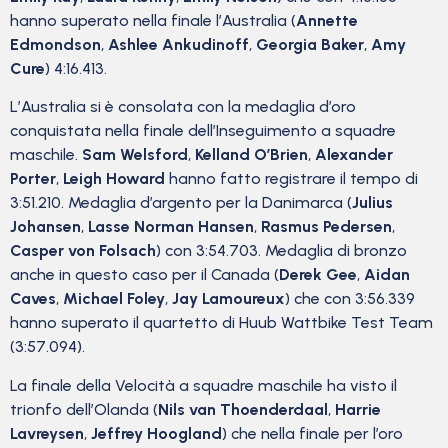
hanno superato nella finale l’Australia (
Annette
Edmondson
,
Ashlee Ankudinoff
,
Georgia Baker
,
Amy
Cure
) 4:16.413.
L’Australia si è consolata con la medaglia d’oro
conquistata nella finale dell’Inseguimento a squadre
maschile.
Sam Welsford
,
Kelland O’Brien
,
Alexander
Porter
,
Leigh Howard
hanno fatto registrare il tempo di
3:51.210. Medaglia d’argento per la Danimarca (
Julius
Johansen
,
Lasse Norman Hansen
,
Rasmus Pedersen
,
Casper von Folsach
) con 3:54.703. Medaglia di bronzo
anche in questo caso per il Canada (
Derek Gee
,
Aidan
Caves
,
Michael Foley
,
Jay Lamoureux
) che con 3:56.339
hanno superato il quartetto di Huub Wattbike Test Team
(3:57.094).
La finale della Velocità a squadre maschile ha visto il
trionfo dell’Olanda (
Nils van Thoenderdaal
,
Harrie
Lavreysen
,
Jeffrey Hoogland
) che nella finale per l’oro