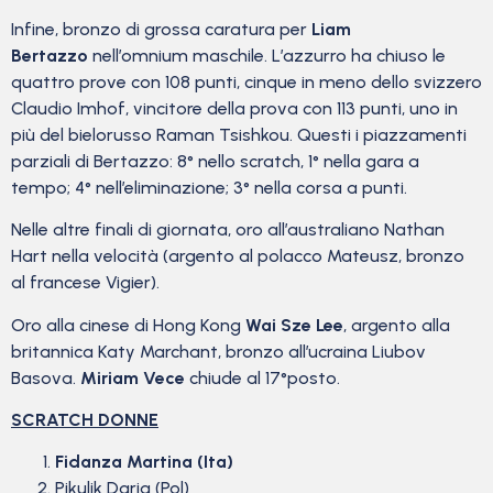
Infine, bronzo di grossa caratura per
Liam
Bertazzo
nell’omnium maschile. L’azzurro ha chiuso le
quattro prove con 108 punti, cinque in meno dello svizzero
Claudio Imhof, vincitore della prova con 113 punti, uno in
più del bielorusso Raman Tsishkou. Questi i piazzamenti
parziali di Bertazzo: 8° nello scratch, 1° nella gara a
tempo; 4° nell’eliminazione; 3° nella corsa a punti.
Nelle altre finali di giornata, oro all’australiano Nathan
Hart nella velocità (argento al polacco Mateusz, bronzo
al francese Vigier).
Oro alla cinese di Hong Kong
Wai Sze Lee
, argento alla
britannica Katy Marchant, bronzo all’ucraina Liubov
Basova.
Miriam Vece
chiude al 17°posto.
SCRATCH DONNE
Fidanza Martina (Ita)
Pikulik Daria (Pol)