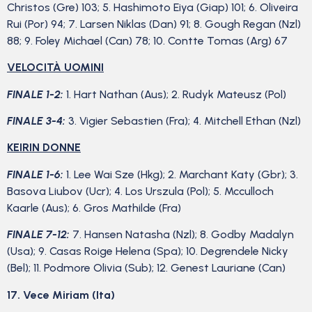
Christos (Gre) 103; 5. Hashimoto Eiya (Giap) 101; 6. Oliveira
Rui (Por) 94; 7. Larsen Niklas (Dan) 91; 8. Gough Regan (Nzl)
88; 9. Foley Michael (Can) 78; 10. Contte Tomas (Arg) 67
VELOCITÀ UOMINI
FINALE 1-2:
1. Hart Nathan (Aus); 2. Rudyk Mateusz (Pol)
FINALE 3-4:
3. Vigier Sebastien (Fra); 4. Mitchell Ethan (Nzl)
KEIRIN DONNE
FINALE 1-6:
1. Lee Wai Sze (Hkg); 2. Marchant Katy (Gbr); 3.
Basova Liubov (Ucr); 4. Los Urszula (Pol); 5. Mcculloch
Kaarle (Aus); 6. Gros Mathilde (Fra)
FINALE 7-12:
7. Hansen Natasha (Nzl); 8. Godby Madalyn
(Usa); 9. Casas Roige Helena (Spa); 10. Degrendele Nicky
(Bel); 11. Podmore Olivia (Sub); 12. Genest Lauriane (Can)
17. Vece Miriam (Ita)