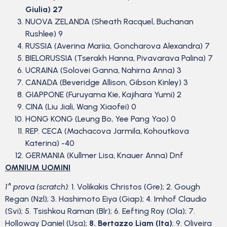
Giulia) 27
NUOVA ZELANDA (Sheath Racquel, Buchanan
Rushlee) 9
RUSSIA (Averina Mariia, Goncharova Alexandra) 7
BIELORUSSIA (Tserakh Hanna, Pivavarava Palina) 7
UCRAINA (Solovei Ganna, Nahirna Anna) 3
CANADA (Beveridge Allison, Gibson Kinley) 3
GIAPPONE (Furuyama Kie, Kajihara Yumi) 2
CINA (Liu Jiali, Wang Xiaofei) 0
HONG KONG (Leung Bo, Yee Pang Yao) 0
REP. CECA (Machacova Jarmila, Kohoutkova
Katerina) -40
GERMANIA (Kullmer Lisa, Knauer Anna) Dnf
OMNIUM UOMINI
1^ prova (scratch):
1. Volikakis Christos (Gre); 2. Gough
Regan (Nzl); 3. Hashimoto Eiya (Giap); 4. Imhof Claudio
(Svi); 5. Tsishkou Raman (Blr); 6. Eefting Roy (Ola); 7.
Holloway Daniel (Usa);
8. Bertazzo Liam (Ita)
; 9. Oliveira