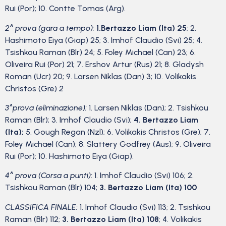
Rui (Por); 10. Contte Tomas (Arg).
2^ prova (gara a tempo):
1.Bertazzo Liam (Ita) 25
; 2.
Hashimoto Eiya (Giap) 25; 3. Imhof Claudio (Svi) 25; 4.
Tsishkou Raman (Blr) 24; 5. Foley Michael (Can) 23; 6.
Oliveira Rui (Por) 21; 7. Ershov Artur (Rus) 21; 8. Gladysh
Roman (Ucr) 20; 9. Larsen Niklas (Dan) 3; 10. Volikakis
Christos (Gre)
2
3^prova (eliminazione):
1. Larsen Niklas (Dan); 2. Tsishkou
Raman (Blr); 3. Imhof Claudio (Svi);
4. Bertazzo Liam
(Ita);
5. Gough Regan (Nzl); 6. Volikakis Christos (Gre); 7.
Foley Michael (Can); 8. Slattery Godfrey (Aus); 9. Oliveira
Rui (Por); 10. Hashimoto Eiya (Giap).
4^ prova (Corsa a punti)
: 1. Imhof Claudio (Svi) 106; 2.
Tsishkou Raman (Blr) 104;
3. Bertazzo Liam (Ita) 100
CLASSIFICA FINALE:
1. Imhof Claudio (Svi) 113; 2. Tsishkou
Raman (Blr) 112;
3. Bertazzo Liam (Ita) 108
; 4. Volikakis