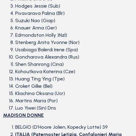
Hodges Jessie (Sub)
Pivavarava Palina (Blr)
Suzuki Nao (Giap)
Knauer Anna (Ger)
Edmondston Holly )Nzl)
Stenberg Anita Yvonne (Nor)
Usabiaga Balerdi Irene (Spa)
Goncharova Alexandra (Rus)
Shen Shanrong (Cina)
Kohoutkova Katerina (Cze)
Huang Ting Ying (Tpe)
Croket Gilke (Bel)
Kliachina Oksana (Ucr)
Martins Maria (Por)
Luo Yiwei (Sin) Dns
MADISON DONNE
BELGIO (D’Hoore Jolien, Kopecky Lotte) 39
ITALIA (Paternoster Letizia, Confalonieri Maria