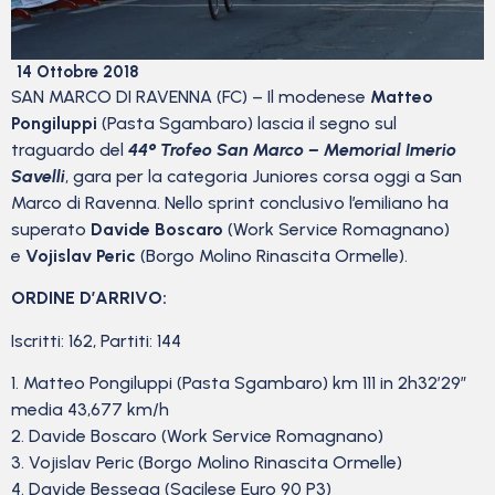
14 Ottobre 2018
SAN MARCO DI RAVENNA (FC) – Il modenese
Matteo
Pongiluppi
(Pasta Sgambaro) lascia il segno sul
traguardo del
44° Trofeo San Marco – Memorial Imerio
Savelli
, gara per la categoria Juniores corsa oggi a San
Marco di Ravenna. Nello sprint conclusivo l’emiliano ha
superato
Davide Boscaro
(Work Service Romagnano)
e
Vojislav Peric
(Borgo Molino Rinascita Ormelle).
ORDINE D’ARRIVO:
Iscritti: 162, Partiti: 144
1. Matteo Pongiluppi (Pasta Sgambaro) km 111 in 2h32’29”
media 43,677 km/h
2. Davide Boscaro (Work Service Romagnano)
3. Vojislav Peric (Borgo Molino Rinascita Ormelle)
4. Davide Bessega (Sacilese Euro 90 P3)