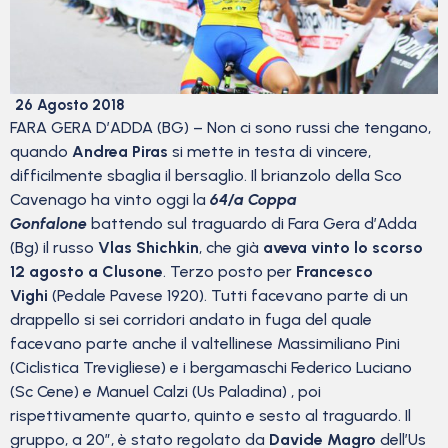
26 Agosto 2018
FARA GERA D’ADDA (BG) – Non ci sono russi che tengano,
quando
Andrea Piras
si mette in testa di vincere,
difficilmente sbaglia il bersaglio. Il brianzolo della Sco
Cavenago ha vinto oggi la
64/a Coppa
Gonfalone
battendo sul traguardo di Fara Gera d’Adda
(Bg) il russo
Vlas Shichkin
, che già
aveva vinto lo scorso
12 agosto a Clusone
. Terzo posto per
Francesco
Vighi
(Pedale Pavese 1920). Tutti facevano parte di un
drappello si sei corridori andato in fuga del quale
facevano parte anche il valtellinese Massimiliano Pini
(Ciclistica Trevigliese) e i bergamaschi Federico Luciano
(Sc Cene) e Manuel Calzi (Us Paladina) , poi
rispettivamente quarto, quinto e sesto al traguardo. Il
gruppo, a 20″, è stato regolato da
Davide Magro
dell’Us