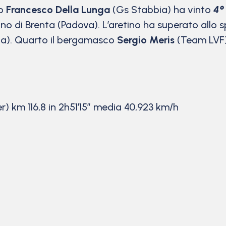
no
Francesco Della Lunga
(Gs Stabbia) ha vinto
4°
o di Brenta (Padova). L’aretino ha superato allo s
a). Quarto il bergamasco
Sergio Meris
(Team LVF)
) km 116,8 in 2h51’15” media 40,923 km/h