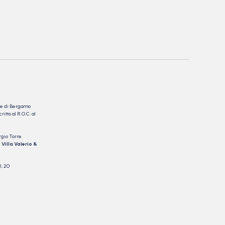
nale di Bergamo
itto al R.O.C. al
rgio Torre
 Villa Valerio &
I, 20