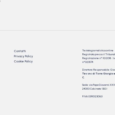
)
Testata giornalistica online
Contatti
Registrata presso il Tribu
Privacy Policy
Registrazione n° 10/2018 Iscr
Cookie Policy
n°023574
Direttore Responsabile: Gio
Tev snc di Torre Giorgio e
C.
Sede: via Papa Giovanni XXII
24050 Calcinate (BG)
P.IVA 03901230163