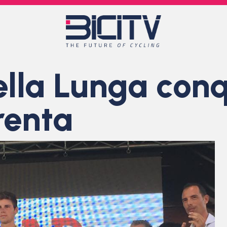
lla Lunga conqu
renta