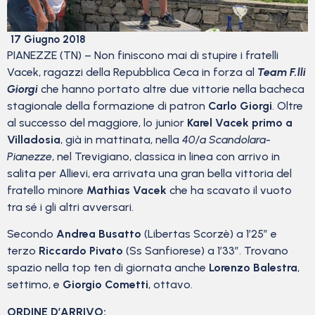
17 Giugno 2018
PIANEZZE (TN) – Non finiscono mai di stupire i fratelli
Vacek, ragazzi della Repubblica Ceca in forza al
Team F.lli
Giorgi
che hanno portato altre due vittorie nella bacheca
stagionale della formazione di patron
Carlo Giorgi
. Oltre
al successo del maggiore, lo junior
Karel Vacek primo a
Villadosia
, già in mattinata, nella
40/a Scandolara-
Pianezze
, nel Trevigiano, classica in linea con arrivo in
salita per Allievi, era arrivata una gran bella vittoria del
fratello minore
Mathias Vacek
che ha scavato il vuoto
tra sé i gli altri avversari.
Secondo
Andrea Busatto
(Libertas Scorzè) a 1’25” e
terzo
Riccardo Pivato
(Ss Sanfiorese) a 1’33”. Trovano
spazio nella top ten di giornata anche
Lorenzo Balestra
,
settimo, e
Giorgio Cometti
, ottavo.
ORDINE D’ARRIVO: