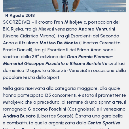
14 Agosto 2018
SCORZÈ (VE) – Il croato
Fran Miholjevic
, portacolori del
B.K. Rijeka. tra gli Allievi; il veneziano
Andrea Venturini
(Unione Ciclistica Mirano), tra gli Esordienti del Secondo
Anno e il friulano
Matteo De Monte
(Libertas Ceresetto
Pradic Danieli), tra gli Esordienti del Primo Anno sono i
vincitori della 38^ edizione del
Gran Premio Piemme-
Memorial Giuseppe Pizzolato e Silvano Bortoletto
svoltasi
domenica 12 agosto a Scorzè (Venezia) in occasione della
popolare Festa dello Sport.
Nella gara riservata alla categoria maggiore, alla quale
hanno partecipato 135 concorrenti, è stato il promettente
Miholjevic che a preceduto, al termine di uno sprint a tre, il
romagnolo
Giacomo Foschini
(Cotignolese) e il veneziano
Andrea Busato
(Libertas Scorzè). È stata una gara bella
e combattuta quella organizzata dalla
Centro Sportivo