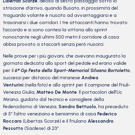
Libertas Scorzè
, deciso al sesto passaggio sotto lo
striscione d’arrivo, quando Busato, in prossimità del
traguardo volante è riuscito ad avvantaggiarsi e a
trascinarsi i due corridori. I tre attaccanti hanno trovato
l’accordo e si sono contesi la vittoria allo sprint
nonostante negli ultimi 500 metri il corridore di casa
abbia provato a staccarli senza però riuscirci.
Nelle prove per i più giovani, che avevano inaugurato la
giornata dedicata allo sport del pedale ed erano valide
per il
6° Gp Festa dello Sport-Memorial Silvano Bortoletto
,
successi per distacco del miranese
Andrea
Venturini
(nella foto)
e allo sprint per il campione del Friuli-
Venezia Giulia,
Matteo De Monte
. Il portacolori dell’Uc
Mirano, guidato dal tecnico e consigliere della
Federciclismo di Venezia,
Sandro Bettuolo
, ha preceduto
di 5” l’altro veneziano e beniamino di casa
Federico
Roccaro
(Libertas Scorzé) e il friulano
Alessandro
Pessotto
(Sacilese) di 23”.