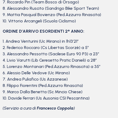
7. Riccardo Pin (Team Bosco di Orsago)
8. Alessandro Ruscito (Sandrigo Bike Sport Team)
9. Mattia Pasqual Bovienzo (Ped.Azzurro Rinascita)
10. Vittorio Arcangeli (Scuola Ciclismo)
ORDINE D’ARRIVO ESORDIENTI 2° ANNO:
1. Andrea Venturini (Uc Mirano) in 1h13’21”
2. Federico Roccaro (Cs Libertas Scorzè) a 5″
3. Alessandro Pessotto (Sacilese Euro 90 P3) a 23″
4. Livio Varutti (Lib Ceresetto Pratic Danieli) a 28″
5. Lorenzo Montanari (Ped.Azzurro Rinascita) a 35″
6. Alessio Delle Vedove (Uc Mirano)
7. Andrea Puliafico (Us Azzanese)
8. Filippo Fiorentini (Ped.Azzurro Rinascita)
9. Marco Dalla Benetta (Sc Mincio Chiese)
10. Davide Ferrari (Us Ausonia CSI Pescantina)
(Servizio a cura di
Francesco Coppola
)