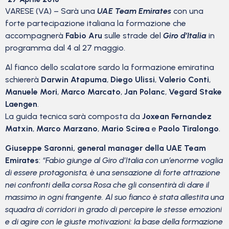
VARESE (VA) – Sarà una
UAE Team Emirates
con una
forte partecipazione italiana la formazione che
accompagnerà
Fabio Aru
sulle strade del
Giro d’Italia
in
programma dal 4 al 27 maggio.
Al fianco dello scalatore sardo la formazione emiratina
schiererà
Darwin Atapuma
,
Diego Ulissi
,
Valerio Conti
,
Manuele Mori
,
Marco Marcato
,
Jan Polanc
,
Vegard Stake
Laengen
.
La guida tecnica sarà composta da
Joxean Fernandez
Matxin
,
Marco Marzano
,
Mario Scirea
e
Paolo Tiralongo
.
Giuseppe Saronni, general manager della UAE Team
Emirates
:
“Fabio giunge al Giro d’Italia con un’enorme voglia
di essere protagonista, è una sensazione di forte attrazione
nei confronti della corsa Rosa che gli consentirà di dare il
massimo in ogni frangente. Al suo fianco è stata allestita una
squadra di corridori in grado di percepire le stesse emozioni
e di agire con le giuste motivazioni: la base della formazione