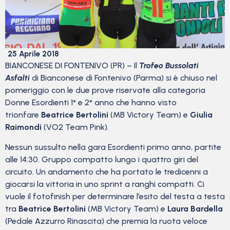
25 Aprile 2018
BIANCONESE DI FONTENIVO (PR) – Il
Trofeo Bussolati
Asfalti
di Bianconese di Fontenivo (Parma) si è chiuso nel
pomeriggio con le due prove riservate alla categoria
Donne Esordienti 1° e 2° anno che hanno visto
trionfare
Beatrice Bertolini
(MB Victory Team) e
Giulia
Raimondi
(VO2 Team Pink).
Nessun sussulto nella gara Esordienti primo anno, partite
alle 14:30. Gruppo compatto lungo i quattro giri del
circuito. Un andamento che ha portato le tredicenni a
giocarsi la vittoria in uno sprint a ranghi compatti. Ci
vuole il fotofinish per determinare l’esito del testa a testa
tra
Beatrice Bertolini
(MB Victory Team) e
Laura Bardella
(Pedale Azzurro Rinascita) che premia la ruota veloce