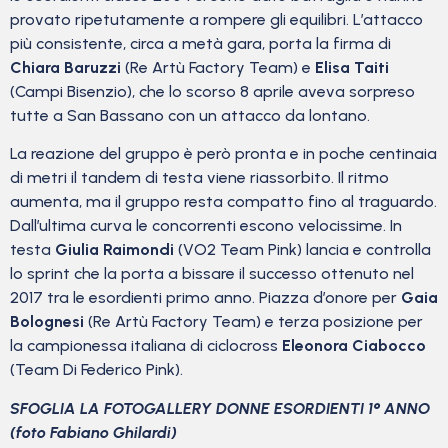
provato ripetutamente a rompere gli equilibri. L’attacco
più consistente, circa a metà gara, porta la firma di
Chiara Baruzzi
(Re Artù Factory Team) e
Elisa Taiti
(Campi Bisenzio), che lo scorso 8 aprile aveva sorpreso
tutte a San Bassano con un attacco da lontano.
La reazione del gruppo è però pronta e in poche centinaia
di metri il tandem di testa viene riassorbito. Il ritmo
aumenta, ma il gruppo resta compatto fino al traguardo.
Dall’ultima curva le concorrenti escono velocissime. In
testa
Giulia Raimondi
(VO2 Team Pink) lancia e controlla
lo sprint che la porta a bissare il successo ottenuto nel
2017 tra le esordienti primo anno. Piazza d’onore per
Gaia
Bolognesi
(Re Artù Factory Team) e terza posizione per
la campionessa italiana di ciclocross
Eleonora Ciabocco
(Team Di Federico Pink).
SFOGLIA LA FOTOGALLERY DONNE ESORDIENTI 1° ANNO
(foto Fabiano Ghilardi)