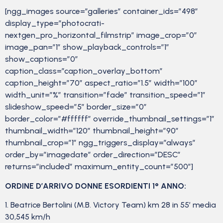
[ngg_images source=”galleries” container_ids=”498″
display_type=”photocrati-
nextgen_pro_horizontal_filmstrip” image_crop=”0″
image_pan=”1″ show_playback_controls=”1″
show_captions=”0″
caption_class=”caption_overlay_bottom”
caption_height=”70″ aspect_ratio=”1.5″ width=”100″
width_unit=”%” transition=”fade” transition_speed=”1″
slideshow_speed=”5″ border_size=”0″
border_color=”#ffffff” override_thumbnail_settings=”1″
thumbnail_width=”120″ thumbnail_height=”90″
thumbnail_crop=”1″ ngg_triggers_display=”always”
order_by=”imagedate” order_direction=”DESC”
returns=”included” maximum_entity_count=”500″]
ORDINE D’ARRIVO DONNE ESORDIENTI 1° ANNO:
1. Beatrice Bertolini (M.B. Victory Team) km 28 in 55′ media
30,545 km/h