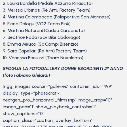
2. Laura Bardella (Pedale Azzurro Rinascita)
3. Melissa Urbinati (Re Artù Factory Team)
4. Martina Colombaccio (Polisportiva San Marinese)
5. Elena Delogu (VO2 Team Pink)
6. Martina Naturani (Cadeo Carpaneto)
7. Beatrice Roda (Scv Bike Cadorago)
8. Emma Meucci (Sc Campi Bisenzio)
9. Sara Capellari (Re Artù Factory Team)
10. Vanessa Benuzzi (Team Nuvolento).
SFOGLIA LA FOTOGALLERY DONNE ESORDIENTI 2° ANNO
(foto Fabiano Ghilardi)
[ngg_images source=”galleries” container_ids=”499″
display_type=”photocrati-
nextgen_pro_horizontal_filmstrip” image_crop=”0″
image_pan=”1″ show_playback_controls=”1″
show_captions=”0″
caption_class=”caption_overlay_bottom”