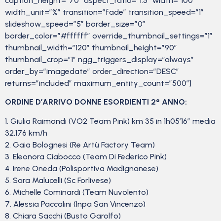
caption_height=”70″ aspect_ratio=”1.5″ width=”100″
width_unit=”%” transition=”fade” transition_speed=”1″
slideshow_speed=”5″ border_size=”0″
border_color=”#ffffff” override_thumbnail_settings=”1″
thumbnail_width=”120″ thumbnail_height=”90″
thumbnail_crop=”1″ ngg_triggers_display=”always”
order_by=”imagedate” order_direction=”DESC”
returns=”included” maximum_entity_count=”500″]
ORDINE D’ARRIVO DONNE ESORDIENTI 2° ANNO:
1. Giulia Raimondi (VO2 Team Pink) km 35 in 1h05’16” media
32,176 km/h
2. Gaia Bolognesi (Re Artù Factory Team)
3. Eleonora Ciabocco (Team Di Federico Pink)
4. Irene Oneda (Polisportiva Madignanese)
5. Sara Malucelli (Sc Forlivese)
6. Michelle Cominardi (Team Nuvolento)
7. Alessia Paccalini (Inpa San Vincenzo)
8. Chiara Sacchi (Busto Garolfo)