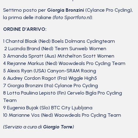
Settimo posto per
Giorgia Bronzini
(Cylance Pro Cycling),
la prima delle italiane
(foto Sportfoto.nl)
.
ORDINE D’ARRIVO:
1 Chantal Blaak (Ned) Boels Dolmans Cyclingteam
2 Lucinda Brand (Ned) Team Sunweb Women
3 Amanda Spratt (Aus) Mitchelton Scott Women
4 Riejanne Markus (Ned) Waowdeals Pro Cycling Team
5 Alexis Ryan (USA) Canyon-SRAM Racing
6 Audrey Cordon Ragot (Fra) Wiggle High5
7 Giorgia Bronzini (Ita) Cylance Pro Cycling
8 Lotta Pauliina Lepistö (Fin) Cervelo Bigla Pro Cycling
Team
9 Eugenia Bujak (Slo) BTC City Ljubljana
10 Marianne Vos (Ned) Waowdeals Pro Cycling Team
(Servizio a cura di
Giorgio Torre
)