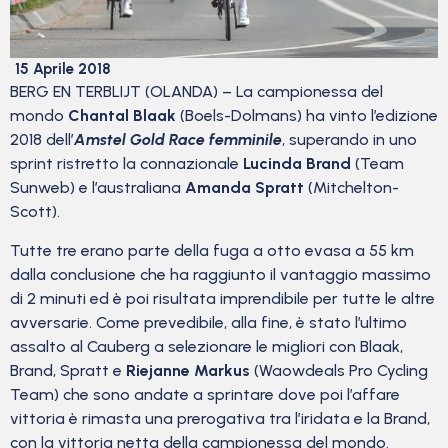
15 Aprile 2018
BERG EN TERBLIJT (OLANDA) – La campionessa del
mondo
Chantal Blaak
(Boels-Dolmans) ha vinto l’edizione
2018 dell’
Amstel Gold Race femminile
, superando in uno
sprint ristretto la connazionale
Lucinda Brand
(Team
Sunweb) e l’australiana
Amanda Spratt
(Mitchelton-
Scott).
Tutte tre erano parte della fuga a otto evasa a 55 km
dalla conclusione che ha raggiunto il vantaggio massimo
di 2 minuti ed è poi risultata imprendibile per tutte le altre
avversarie. Come prevedibile, alla fine, è stato l’ultimo
assalto al Cauberg a selezionare le migliori con Blaak,
Brand, Spratt e
Riejanne Markus
(Waowdeals Pro Cycling
Team) che sono andate a sprintare dove poi l’affare
vittoria è rimasta una prerogativa tra l’iridata e la Brand,
con la vittoria netta della campionessa del mondo.