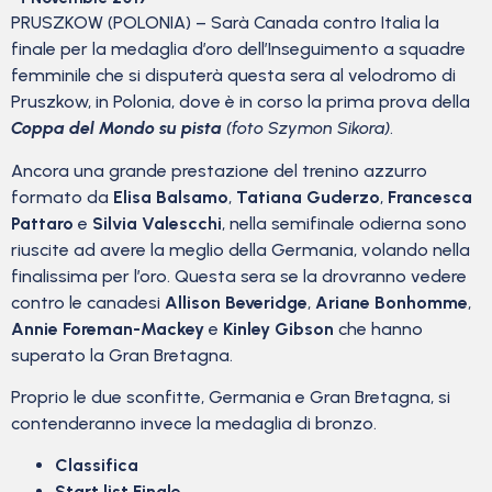
PRUSZKOW (POLONIA) – Sarà Canada contro Italia la
finale per la medaglia d’oro dell’Inseguimento a squadre
femminile che si disputerà questa sera al velodromo di
Pruszkow, in Polonia, dove è in corso la prima prova della
Coppa del Mondo su pista
(foto Szymon Sikora)
.
Ancora una grande prestazione del trenino azzurro
formato da
Elisa Balsamo
,
Tatiana Guderzo
,
Francesca
Pattaro
e
Silvia Valescchi
, nella semifinale odierna sono
riuscite ad avere la meglio della Germania, volando nella
finalissima per l’oro. Questa sera se la drovranno vedere
contro le canadesi
Allison Beveridge
,
Ariane Bonhomme
,
Annie Foreman-Mackey
e
Kinley Gibson
che hanno
superato la Gran Bretagna.
Proprio le due sconfitte, Germania e Gran Bretagna, si
contenderanno invece la medaglia di bronzo.
Classifica
Start list Finale