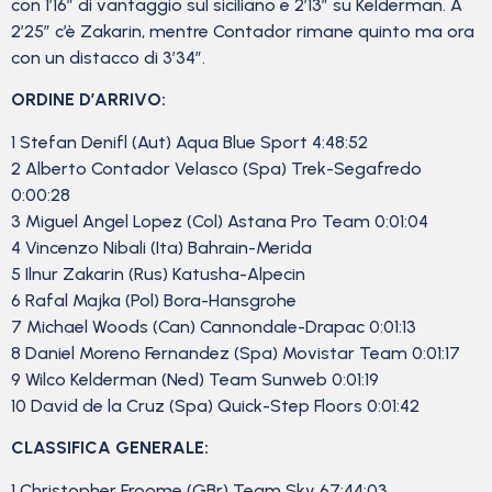
con 1’16” di vantaggio sul siciliano e 2’13” su Kelderman. A
2’25” c’è Zakarin, mentre Contador rimane quinto ma ora
con un distacco di 3’34”.
ORDINE D’ARRIVO:
1 Stefan Denifl (Aut) Aqua Blue Sport 4:48:52
2 Alberto Contador Velasco (Spa) Trek-Segafredo
0:00:28
3 Miguel Angel Lopez (Col) Astana Pro Team 0:01:04
4 Vincenzo Nibali (Ita) Bahrain-Merida
5 Ilnur Zakarin (Rus) Katusha-Alpecin
6 Rafal Majka (Pol) Bora-Hansgrohe
7 Michael Woods (Can) Cannondale-Drapac 0:01:13
8 Daniel Moreno Fernandez (Spa) Movistar Team 0:01:17
9 Wilco Kelderman (Ned) Team Sunweb 0:01:19
10 David de la Cruz (Spa) Quick-Step Floors 0:01:42
CLASSIFICA GENERALE:
1 Christopher Froome (GBr) Team Sky 67:44:03