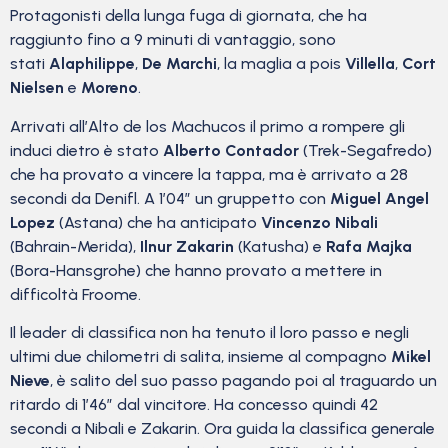
Protagonisti della lunga fuga di giornata, che ha
raggiunto fino a 9 minuti di vantaggio, sono
stati
Alaphilippe
,
De Marchi
, la maglia a pois
Villella
,
Cort
Nielsen
e
Moreno
.
Arrivati all’Alto de los Machucos il primo a rompere gli
induci dietro è stato
Alberto Contador
(Trek-Segafredo)
che ha provato a vincere la tappa, ma è arrivato a 28
secondi da Denifl. A 1’04” un gruppetto con
Miguel Angel
Lopez
(Astana) che ha anticipato
Vincenzo Nibali
(Bahrain-Merida),
Ilnur Zakarin
(Katusha) e
Rafa Majka
(Bora-Hansgrohe) che hanno provato a mettere in
difficoltà Froome.
Il leader di classifica non ha tenuto il loro passo e negli
ultimi due chilometri di salita, insieme al compagno
Mikel
Nieve
, è salito del suo passo pagando poi al traguardo un
ritardo di 1’46” dal vincitore. Ha concesso quindi 42
secondi a Nibali e Zakarin. Ora guida la classifica generale