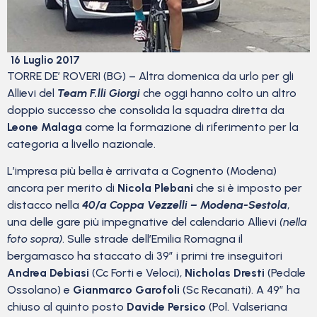
16 Luglio 2017
TORRE DE’ ROVERI (BG) – Altra domenica da urlo per gli
Allievi del
Team F.lli Giorgi
che oggi hanno colto un altro
doppio successo che consolida la squadra diretta da
Leone Malaga
come la formazione di riferimento per la
categoria a livello nazionale.
L’impresa più bella è arrivata a Cognento (Modena)
ancora per merito di
Nicola Plebani
che si è imposto per
distacco nella
40/a Coppa Vezzelli – Modena-Sestola
,
una delle gare più impegnative del calendario Allievi
(nella
foto sopra)
. Sulle strade dell’Emilia Romagna il
bergamasco ha staccato di 39” i primi tre inseguitori
Andrea Debiasi
(Cc Forti e Veloci),
Nicholas Dresti
(Pedale
Ossolano) e
Gianmarco Garofoli
(Sc Recanati). A 49” ha
chiuso al quinto posto
Davide Persico
(Pol. Valseriana