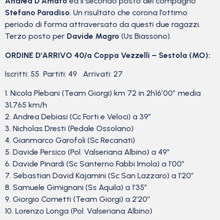
Andrea D’Amato
ed il secondo posto del compagno
Stefano Paradiso
. Un risultato che corona l’ottimo
periodo di forma attraversato da questi due ragazzi.
Terzo posto per
Davide Magro
(Us Biassono).
ORDINE D’ARRIVO 40/a Coppa Vezzelli – Sestola (MO):
Iscritti: 55 Partiti: 49 Arrivati: 27
1. Nicola Plebani (Team Giorgi) km 72 in 2h16’00” media
31,765 km/h
2. Andrea Debiasi (Cc Forti e Veloci) a 39”
3. Nicholas Dresti (Pedale Ossolano)
4. Gianmarco Garofoli (Sc Recanati)
5. Davide Persico (Pol. Valseriana Albino) a 49”
6. Davide Pinardi (Sc Santerno Fabbi Imola) a 1’00”
7. Sebastian David Kajamini (Sc San Lazzaro) a 1’20”
8. Samuele Gimignani (Ss Aquila) a 1’35”
9. Giorgio Cometti (Team Giorgi) a 2’20”
10. Lorenzo Longa (Pol. Valseriana Albino)