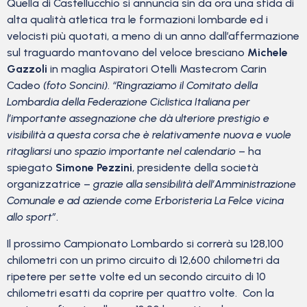
Quella di Castellucchio si annuncia sin da ora una sfida di
alta qualità atletica tra le formazioni lombarde ed i
velocisti più quotati, a meno di un anno dall’affermazione
sul traguardo mantovano del veloce bresciano
Michele
Gazzoli
in maglia Aspiratori Otelli Mastecrom Carin
Cadeo
(foto Soncini)
.
“Ringraziamo il Comitato della
Lombardia della Federazione Ciclistica Italiana per
l’importante assegnazione che dà ulteriore prestigio e
visibilità a questa corsa che è relativamente nuova e vuole
ritagliarsi uno spazio importante nel calendario
– ha
spiegato
Simone Pezzini
, presidente della società
organizzatrice –
grazie alla sensibilità dell’Amministrazione
Comunale e ad aziende come Erboristeria La Felce vicina
allo sport”
.
Il prossimo Campionato Lombardo si correrà su 128,100
chilometri con un primo circuito di 12,600 chilometri da
ripetere per sette volte ed un secondo circuito di 10
chilometri esatti da coprire per quattro volte. Con la