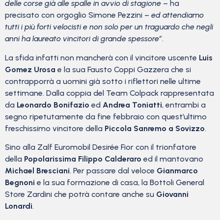
delle corse già alle spalle in avvio di stagione
– ha
precisato con orgoglio Simone Pezzini –
ed attendiamo
tutti i più forti velocisti e non solo per un traguardo che negli
anni ha laureato vincitori di grande spessore”
.
La sfida infatti non mancherà con il vincitore uscente
Luis
Gomez Urosa
e la sua Fausto Coppi Gazzera che si
contrapporrà a uomini già sotto i riflettori nelle ultime
settimane. Dalla coppia del Team Colpack rappresentata
da
Leonardo Bonifazio
ed
Andrea Toniatti
, entrambi a
segno ripetutamente da fine febbraio con quest’ultimo
freschissimo vincitore della
Piccola Sanremo a Sovizzo
.
Sino alla Zalf Euromobil Desirée Fior con il trionfatore
della
Popolarissima
Filippo Calderaro
ed il mantovano
Michael Bresciani
. Per passare dal veloce
Gianmarco
Begnoni
e la sua formazione di casa, la Bottoli General
Store Zardini che potrà contare anche su
Giovanni
Lonardi
.