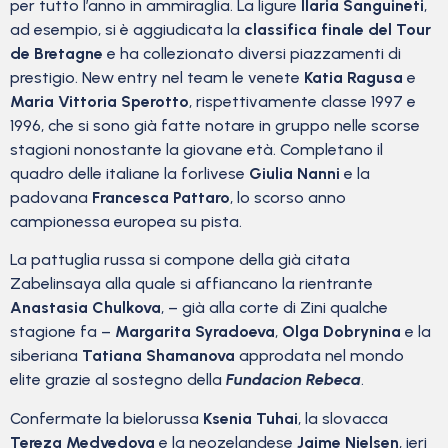
per tutto l’anno in ammiraglia. La ligure
Ilaria Sanguineti
,
ad esempio, si è aggiudicata la
classifica finale del Tour
de Bretagne
e ha collezionato diversi piazzamenti di
prestigio. New entry nel team le venete
Katia Ragusa
e
Maria Vittoria Sperotto
, rispettivamente classe 1997 e
1996, che si sono già fatte notare in gruppo nelle scorse
stagioni nonostante la giovane età. Completano il
quadro delle italiane la forlivese
Giulia Nanni
e la
padovana
Francesca Pattaro
, lo scorso anno
campionessa europea su pista.
La pattuglia russa si compone della già citata
Zabelinsaya alla quale si affiancano la rientrante
Anastasia Chulkova
, – già alla corte di Zini qualche
stagione fa –
Margarita Syradoeva
,
Olga Dobrynina
e la
siberiana
Tatiana Shamanova
approdata nel mondo
elite grazie al sostegno della
Fundacion Rebeca
.
Confermate la bielorussa
Ksenia Tuhai
, la slovacca
Tereza Medvedova
e la neozelandese
Jaime Nielsen
, ieri