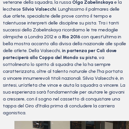
veterane della squadra, la russa
Olga Zabelinskaya
e la
lecchese
Silvia Valsecchi
. Lunghissimo il palmares delle
due atlete, specialiste delle prove contro il tempo e
talentuose interpreti delle discipline su pista. Tra i tanti
successi della Zabelinskaya ricordiamo le tre medaglie
olimpiche a Londra 2012 e a
Rio 2016
con quest’ultima in
bella mostra accanto alla divisa della nazionale alle spalle
delle atlete. Della Valsecchi,
in partenza per Calì dove
parteciperà alla Coppa del Mondo su pista
, va
sottolineato lo spirito di squadra che la ha sempre
caratterizzata, oltre al talento naturale che l’ha portata
a vincere innumerevoli titoli nazionali. Silvia Valsecchi è, in
sintesi, un’atleta che vince e aiuta la squadra a vincere. La
sua esperienza sarà fondamentale per aiutare le giovani
a crescere, con il sogno nel cassetto di conquistare una
tappa del Giro d’Italia prima di concludere la carriera
agonistica.