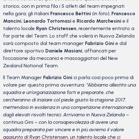
storico, con in prima fila i 5 atleti del team impegnati
nella gara; gli italiani
Francesco Bettini
(in foto)
,
Francesco
Mancini
,
Leonardo Tortomasi
e
Ricardo Marchesini
e il
talento locale
Ryan Christensen
, recentemente entrato a
far parte del Team. Lo staff che volerà in Nuova Zelanda
sarà composto dal team manager
Fabrizio Gini
e dal
direttore sportivo
Daniele Masiani
, affiancati per
l’occasione da meccanici e massaggiatori del New
Zealand National Team.
Il Team Manager
Fabrizio Gini
ci parla così poco prima di
volare per questa prima avventura:
“Abbiamo allestito una
squadra e un’organizzazione forti e preparate, che
cercheranno di iniziare col piede giusto la stagione 2017,
mettendosi in evidenza in una competizione internazionale
dagli elevati risvolti tecnici. Arriviamo in Nuova Zelanda
–
continua Gini –
con la consapevolezza di avere una
squadra preparata per vincere e in più avremo il valore
aggiunto di Ryan Christensen, un talento locale che ci