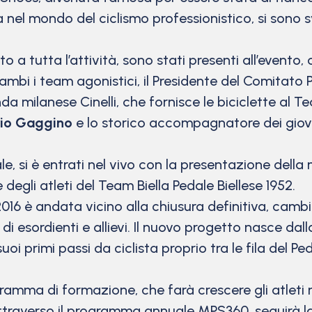
el mondo del ciclismo professionistico, si sono svel
 a tutta l’attività, sono stati presenti all’evento,
mbi i team agonistici, il Presidente del Comitato P
nda milanese Cinelli, che fornisce le biciclette al 
io Gaggino
e lo storico accompagnatore dei giovan
 si è entrati nel vivo con la presentazione della m
o e degli atleti del Team Biella Pedale Biellese 1952.
2016 è andata vicino alla chiusura definitiva, camb
di esordienti e allievi. Il nuovo progetto nasce dal
uoi primi passi da ciclista proprio tra le fila del P
mma di formazione, che farà crescere gli atleti no
 attraverso il programma annuale MPS360, seguirà la 