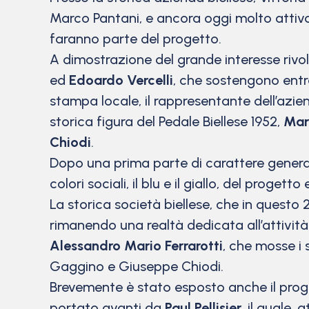
Marco Pantani, e ancora oggi molto attiva n
faranno parte del progetto.
A dimostrazione del grande interesse rivolto
ed
Edoardo Vercelli
, che sostengono entra
stampa locale, il rappresentante dell’azie
storica figura del Pedale Biellese 1952,
Mar
Chiodi
.
Dopo una prima parte di carattere generale,
colori sociali, il blu e il giallo, del progett
La storica società biellese, che in questo 
rimanendo una realtà dedicata all’attività 
Alessandro Mario Ferrarotti
, che mosse i s
Gaggino e Giuseppe Chiodi.
Brevemente è stato esposto anche il progra
portato avanti da
Paul Pellisier
, il quale,