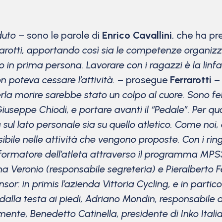
duto
– sono le parole di
Enrico Cavallini
, che ha pr
rarotti, apportando così sia le competenze organizza
o in prima persona. Lavorare con i ragazzi è la linfa 
n poteva cessare l’attività.
– prosegue
Ferrarotti
la morire sarebbe stato un colpo al cuore. Sono feli
useppe Chiodi, e portare avanti il “Pedale”. Per qu
ia sul lato personale sia su quello atletico. Come no
bile nelle attività che vengono proposte. Con i ring
 (formatore dell’atleta attraverso il programma MPS
Veronio (responsabile segreteria) e Pieralberto Fer
sor: in primis l’azienda Vittoria Cycling, e in partico
io dalla testa ai piedi, Adriano Mondin, responsabile 
nte, Benedetto Catinella, presidente di Inko Italia 