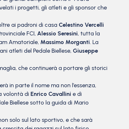
ati i progetti, gli atleti e gli sponsor che
 oltre ai padroni di casa
Celestino Vercelli
rovinciale FCI,
Alessio Seresini
, tutta la
Team Amatoriale,
Massimo Morganti
. La
i atleti del Pedale Biellese,
Giuseppe
aglia, che continuerà a portare gli storici
ierà in parte il nome ma non l’essenza,
la volontà di
Enrico Cavallini
e di
edale Biellese sotto la guida di Mario
n solo sul lato sportivo, e che sarà
crescita dei ragazzi sul lato fisico,