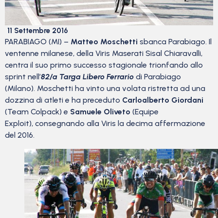
11 Settembre 2016
PARABIAGO (MI) –
Matteo Moschetti
sbanca Parabiago. Il
ventenne milanese, della Viris Maserati Sisal Chiaravalli,
centra il suo primo successo stagionale trionfando allo
sprint nell’
82/a Targa Libero Ferrario
di Parabiago
(Milano). Moschetti ha vinto una volata ristretta ad una
dozzina di atleti e ha preceduto
Carloalberto Giordani
(Team Colpack) e
Samuele Oliveto
(Equipe
Exploit), consegnando alla Viris la decima affermazione
del 2016.