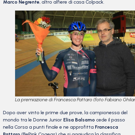
Marco Negrente
, altro alfiere di casa Colpack.
La premiazione di Francesca Pattaro (foto Fabiano Ghilar
Dopo aver vinto le prime due prove, la campionessa del
mondo tra le Donne Junior
Elisa Balsamo
cede il passo
nella Corsa a punti finale e ne approfitta
Francesca
Pattaro
(BePink Cogeas) che si aggiudica la classifica