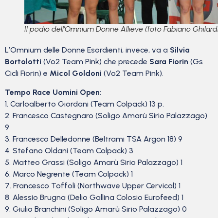
Il podio dell’Omnium Donne Allieve (foto Fabiano Ghilard
L’Omnium delle Donne Esordienti, invece, va a
Silvia
Bortolotti
(Vo2 Team Pink) che precede
Sara Fiorin
(Gs
Cicli Fiorin) e
Micol Goldoni
(Vo2 Team Pink).
Tempo Race Uomini Open:
1. Carloalberto Giordani (Team Colpack) 13 p.
2. Francesco Castegnaro (Soligo Amarù Sirio Palazzago)
9
3. Francesco Delledonne (Beltrami TSA Argon 18) 9
4. Stefano Oldani (Team Colpack) 3
5. Matteo Grassi (Soligo Amarù Sirio Palazzago) 1
6. Marco Negrente (Team Colpack) 1
7. Francesco Toffoli (Northwave Upper Cervical) 1
8. Alessio Brugna (Delio Gallina Colosio Eurofeed) 1
9. Giulio Branchini (Soligo Amarù Sirio Palazzago) 0