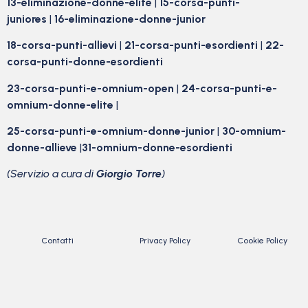
13-eliminazione-donne-elite
|
15-corsa-punti-
juniores
|
16-eliminazione-donne-junior
18-corsa-punti-allievi
|
21-corsa-punti-esordienti
|
22-
corsa-punti-donne-esordienti
23-corsa-punti-e-omnium-open
|
24-corsa-punti-e-
omnium-donne-elite
|
25-corsa-punti-e-omnium-donne-junior
|
30-omnium-
donne-allieve
|
31-omnium-donne-esordienti
(Servizio a cura di
Giorgio Torre
)
Contatti
Privacy Policy
Cookie Policy