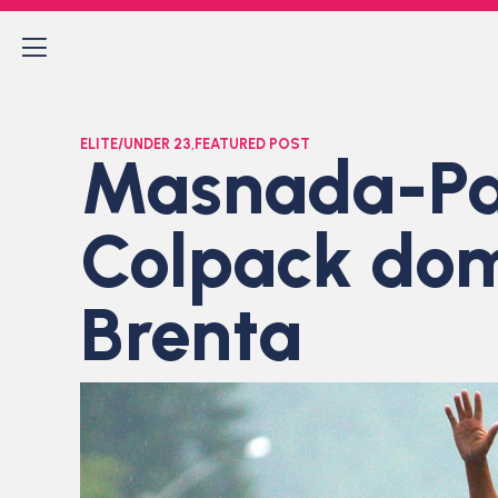
ELITE/UNDER 23
,
FEATURED POST
Masnada-Padu
Colpack domi
Brenta