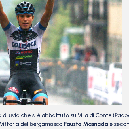
diluvio che si è abbattuto su Villa di Conte (Pado
 Vittoria del bergamasco
Fausto Masnada
e secon