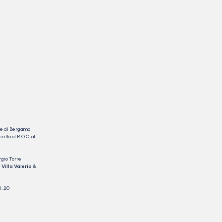
nale di Bergamo
itto al R.O.C. al
rgio Torre
 Villa Valerio &
I, 20