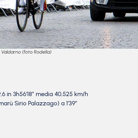
e Valdarno (foto Rodella)
6 in 3h56’18” media 40,525 km/h
arù Sirio Palazzago) a 1’39”