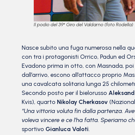
Il podio del 39° Giro del Valdarno (foto Rodella)
Nasce subito una fuga numerosa nella qual
con tra i protagonisti Orrico, Padun ed Ors
Evadono prima in otto, con Masnada, poi ri
dall’arrivo, escono all’attacco proprio Ma
una cavalcata solitaria lunga 25 chilometr
Secondo posto per il bielorusso
Aleksand
Kvis), quarto
Nikolay Cherkasov
(Nazional
“Una vittoria voluta fin dalla partenza. Ave
voleva vincere e ce l’ha fatta. Speriamo che
sportivo
Gianluca Valoti
.