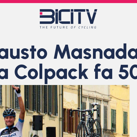
austo Masnada 
a Colpack fa 50