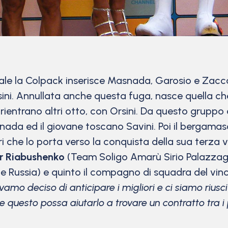
e la Colpack inserisce Masnada, Garosio e Zaccant
ini. Annullata anche questa fuga, nasce quella che 
entrano altri otto, con Orsini. Da questo gruppo d
snada ed il giovane toscano Savini. Poi il bergama
i che lo porta verso la conquista della sua terza v
r Riabushenko
(Team Soligo Amarù Sirio Palazzago
e Russia) e quinto il compagno di squadra del vin
vamo deciso di anticipare i migliori e ci siamo rius
 questo possa aiutarlo a trovare un contratto tra i 