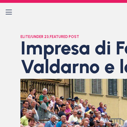
ELITE/UNDER 23
,
FEATURED POST
Impresa di F
Valdarno e l