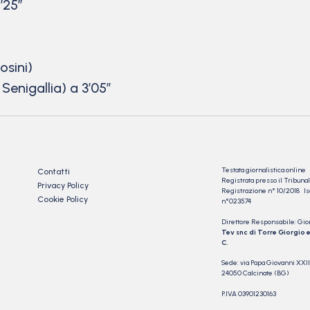
’25”
osini)
enigallia) a 3’05”
Testata giornalistica online
Contatti
Registrata presso il Tribu
Privacy Policy
Registrazione n° 10/2018 Iscr
Cookie Policy
n°023574
Direttore Responsabile: Gio
Tev snc di Torre Giorgio e
C.
Sede: via Papa Giovanni XXII
24050 Calcinate (BG)
P.IVA 03901230163