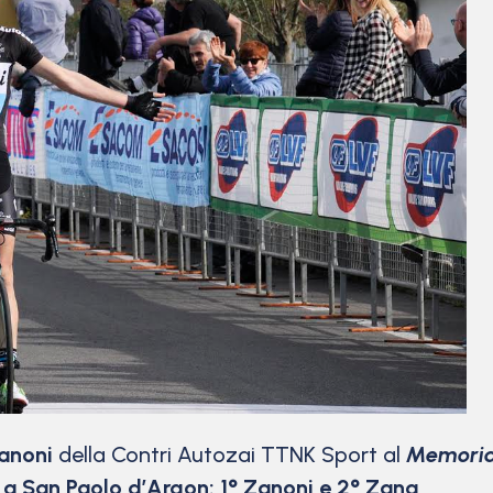
anoni
della Contri Autozai TTNK Sport al
Memorial
a San Paolo d’Argon: 1° Zanoni e 2° Zana