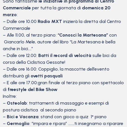
Sono tantissime
le iniziative in programma al Centro
Commerciale
per tutta la giornata di
domenica 20
marzo
:
– Dalle ore 10.00
Radio MXT
inizierà la diretta dal Centro
Commerciale
– Alle 11.00, al terzo piano:
“Conosci la Martesana”
con
Giancarlo Mele, autore del libro “La Martesana è bella
anche in bici….”
– Dalle ore 12.00:
Batti il record di velocità
sulle bici da
corsa della Ciclistica Gessate!
– Dalle ore 16.00: Coppiglio, la mascotte dell’evento
distribuirà gli
ovetti pasquali
– E alle ore 17.00:gran finale al terzo piano con spettacolo
di
freestyle del Bike Show
Inoltre:
–
Osteolab
: trattamenti di massaggio e esempi di
postura ciclistica al secondo piano
–
Bici e Vacanza
: stand con gioco a quiz 1° piano
–
Germoglio
: “impara e ripara” …….ti insegnamo a riparare