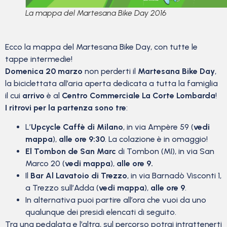
La mappa del Martesana Bike Day 2016
Ecco la mappa del Martesana Bike Day, con tutte le
tappe intermedie!
Domenica 20 marzo
non perderti il
Martesana Bike Day
,
la biciclettata all’aria aperta dedicata a tutta la famiglia
il cui
arrivo
è al
Centro Commerciale La Corte Lombarda
!
I ritrovi per la partenza sono tre
:
L’
Upcycle Caffè di Milano
, in via Ampère 59 (
vedi
mappa
),
alle ore 9:30
. La colazione è in omaggio!
El Tombon de San Marc
di Tombon (MI), in via San
Marco 20 (
vedi mappa
),
alle ore 9.
Il
Bar Al Lavatoio di Trezzo
, in via Barnadò Visconti 1,
a Trezzo sull’Adda (
vedi mappa
),
alle ore 9
.
In alternativa puoi partire all’ora che vuoi da uno
qualunque dei presidi elencati di seguito.
Tra una pedalata e l’altra, sul percorso potrai intrattenerti