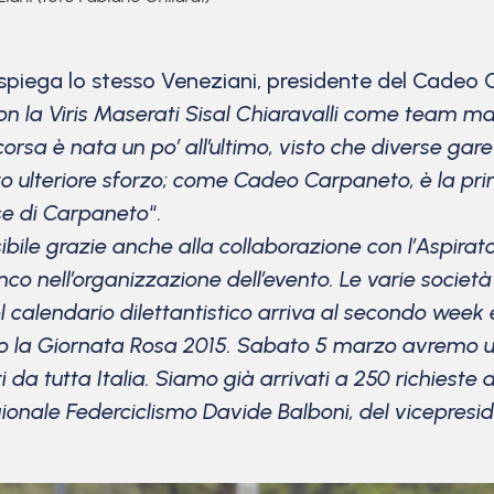
ega lo stesso Veneziani, presidente del Cadeo Car
 con la Viris Maserati Sisal Chiaravalli come team 
orsa è nata un po’ all’ultimo, visto che diverse gare s
esto ulteriore sforzo; come Cadeo Carpaneto, è la p
ese di Carpaneto
“.
ile grazie anche alla collaborazione con l’Aspiratori 
anco nell’organizzazione dell’evento. Le varie societ
calendario dilettantistico arriva al secondo week 
 la Giornata Rosa 2015. Sabato 5 marzo avremo una 
 da tutta Italia. Siamo già arrivati a 250 richieste 
onale Federciclismo Davide Balboni, del vicepreside