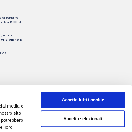
nale di Bergamo
itto al R.O.C. al
rgio Torre
 Villa Valerio &
I, 20
Accetta tutti i cookie
cial media e
nostro sito
Accetta selezionati
i potrebbero
ei loro