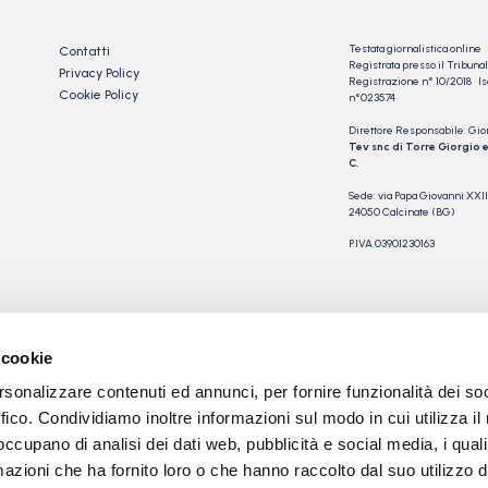
Testata giornalistica online
Contatti
Registrata presso il Tribu
Privacy Policy
Registrazione n° 10/2018 Iscr
Cookie Policy
n°023574
Direttore Responsabile: Gio
Tev snc di Torre Giorgio e
C.
Sede: via Papa Giovanni XXII
24050 Calcinate (BG)
P.IVA 03901230163
 cookie
rsonalizzare contenuti ed annunci, per fornire funzionalità dei so
ffico. Condividiamo inoltre informazioni sul modo in cui utilizza il 
 occupano di analisi dei dati web, pubblicità e social media, i qual
azioni che ha fornito loro o che hanno raccolto dal suo utilizzo d