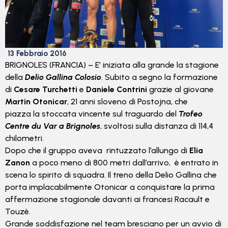
13 Febbraio 2016
BRIGNOLES (FRANCIA) –
E’ iniziata alla grande la stagione
della
Delio Gallina Colosio
. Subito a segno la formazione
di
Cesare Turchetti
e
Daniele Contrini
grazie al giovane
Martin Otonicar
, 21 anni sloveno di Postojna, che
piazza la stoccata vincente sul traguardo del
Trofeo
Centre du Var a Brignoles
, svoltosi sulla distanza di
114,4
chilometri
.
Dopo che il gruppo aveva
rintuzzato l’allungo di
Elia
Zanon
a poco meno di
800 metri
dall’arrivo,
è entrato in
scena lo spirito di squadra. Il treno della Delio Gallina che
porta implacabilmente Otonicar a conquistare la prima
affermazione stagionale davanti ai francesi Racault e
Touzè.
Grande soddisfazione nel team bresciano per un avvio di