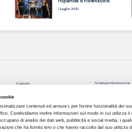
risplende a Fiorenzuola
1 Luglio 2021
Testata giornalistica online
Contatti
Registrata presso il Tribu
Privacy Policy
Registrazione n° 10/2018 Iscr
Cookie Policy
 cookie
n°023574
Direttore Responsabile: Gio
rsonalizzare contenuti ed annunci, per fornire funzionalità dei so
Tev snc di Torre Giorgio e
ffico. Condividiamo inoltre informazioni sul modo in cui utilizza il 
C.
 occupano di analisi dei dati web, pubblicità e social media, i qual
Sede: via Papa Giovanni XXII
azioni che ha fornito loro o che hanno raccolto dal suo utilizzo d
24050 Calcinate (BG)