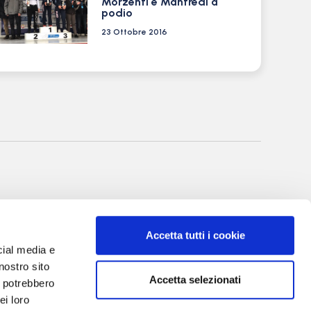
Morzenti e Manfredi a
podio
23 Ottobre 2016
nale di Bergamo
itto al R.O.C. al
Accetta tutti i cookie
rgio Torre
cial media e
 Villa Valerio &
nostro sito
Accetta selezionati
i potrebbero
I, 20
ei loro