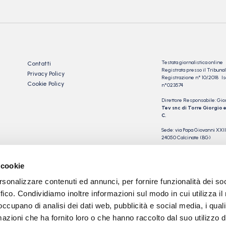
Testata giornalistica online
Contatti
Registrata presso il Tribu
Privacy Policy
Registrazione n° 10/2018 Iscr
Cookie Policy
n°023574
Direttore Responsabile: Gio
Tev snc di Torre Giorgio e
C.
Sede: via Papa Giovanni XXII
24050 Calcinate (BG)
P.IVA 03901230163
 cookie
rsonalizzare contenuti ed annunci, per fornire funzionalità dei so
ffico. Condividiamo inoltre informazioni sul modo in cui utilizza il 
 occupano di analisi dei dati web, pubblicità e social media, i qual
azioni che ha fornito loro o che hanno raccolto dal suo utilizzo d