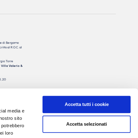
nale di Bergamo
itto al R.O.C. al
rgio Torre
 Villa Valerio &
I, 20
Accetta tutti i cookie
cial media e
nostro sito
Accetta selezionati
i potrebbero
ei loro