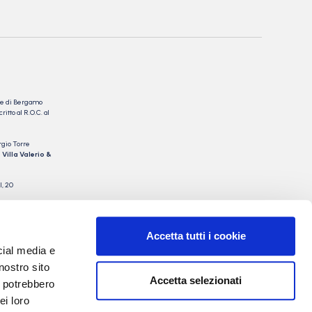
nale di Bergamo
itto al R.O.C. al
rgio Torre
 Villa Valerio &
I, 20
Accetta tutti i cookie
cial media e
nostro sito
Accetta selezionati
i potrebbero
ei loro