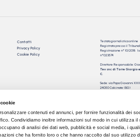
Testata giornalistica online
Contatti
Registrata presso il Tribu
Privacy Policy
Registrazione n° 10/2018 Iscr
Cookie Policy
n°023574
Direttore Responsabile: Gio
Tev snc di Torre Giorgio e
C.
Sede: via Papa Giovanni XXII
24050 Calcinate (BG)
P.IVA 03901230163
 cookie
rsonalizzare contenuti ed annunci, per fornire funzionalità dei so
ffico. Condividiamo inoltre informazioni sul modo in cui utilizza il 
 occupano di analisi dei dati web, pubblicità e social media, i qual
azioni che ha fornito loro o che hanno raccolto dal suo utilizzo d