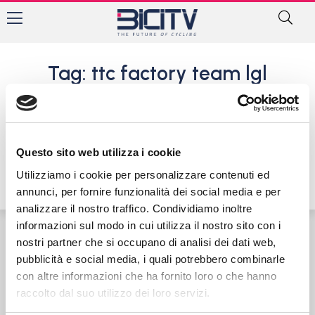
Tag: ttc factory team lgl
Italiani mtb: Tra le donne si
vestono con il tricolore Eva
Lechner, Serena Tasca e
Martina Berta
Questo sito web utilizza i cookie
18 Luglio 2015
Utilizziamo i cookie per personalizzare contenuti ed
annunci, per fornire funzionalità dei social media e per
analizzare il nostro traffico. Condividiamo inoltre
informazioni sul modo in cui utilizza il nostro sito con i
nostri partner che si occupano di analisi dei dati web,
Contatti
Privacy Policy
Cookie Policy
pubblicità e social media, i quali potrebbero combinarle
con altre informazioni che ha fornito loro o che hanno
raccolto dal suo utilizzo dei loro servizi.