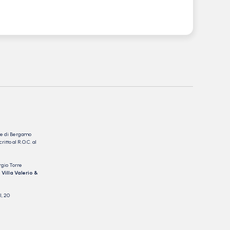
nale di Bergamo
itto al R.O.C. al
rgio Torre
 Villa Valerio &
I, 20