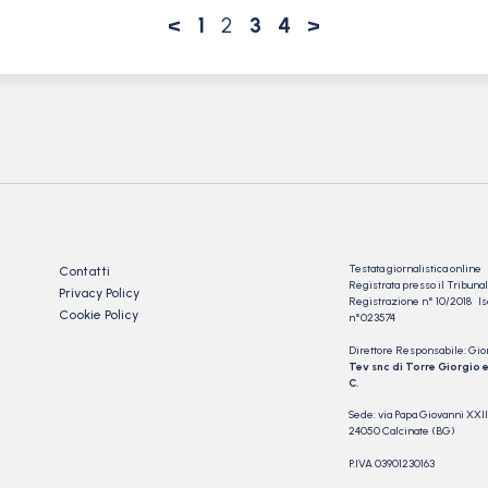
<
1
2
3
4
>
Testata giornalistica online
Contatti
Registrata presso il Tribu
Privacy Policy
Registrazione n° 10/2018 Iscr
Cookie Policy
n°023574
Direttore Responsabile: Gio
Tev snc di Torre Giorgio e
C.
Sede: via Papa Giovanni XXII
24050 Calcinate (BG)
P.IVA 03901230163