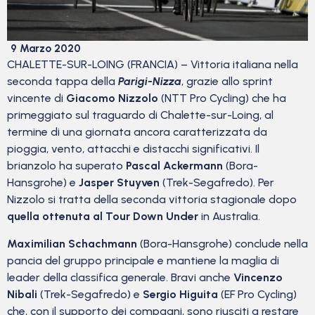
9 Marzo 2020
CHALETTE-SUR-LOING (FRANCIA) – Vittoria italiana nella
seconda tappa della
Parigi-Nizza
, grazie allo sprint
vincente di
Giacomo Nizzolo
(NTT Pro Cycling) che ha
primeggiato sul traguardo di Chalette-sur-Loing, al
termine di una giornata ancora caratterizzata da
pioggia, vento, attacchi e distacchi significativi. Il
brianzolo ha superato
Pascal Ackermann
(Bora-
Hansgrohe) e
Jasper Stuyven
(Trek-Segafredo). Per
Nizzolo si tratta della seconda vittoria stagionale dopo
quella ottenuta al Tour Down Under
in Australia.
Maximilian Schachmann
(Bora-Hansgrohe) conclude nella
pancia del gruppo principale e mantiene la maglia di
leader della classifica generale. Bravi anche
Vincenzo
Nibali
(Trek-Segafredo) e
Sergio Higuita
(EF Pro Cycling)
che, con il supporto dei compagni, sono riusciti a restare