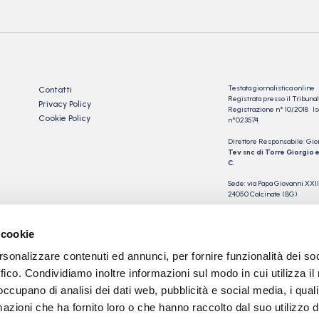
Testata giornalistica online
Contatti
Registrata presso il Tribu
Privacy Policy
Registrazione n° 10/2018 Iscr
Cookie Policy
n°023574
Direttore Responsabile: Gio
Tev snc di Torre Giorgio e
C.
Sede: via Papa Giovanni XXII
24050 Calcinate (BG)
P.IVA 03901230163
 cookie
rsonalizzare contenuti ed annunci, per fornire funzionalità dei so
ffico. Condividiamo inoltre informazioni sul modo in cui utilizza il 
 occupano di analisi dei dati web, pubblicità e social media, i qual
azioni che ha fornito loro o che hanno raccolto dal suo utilizzo d