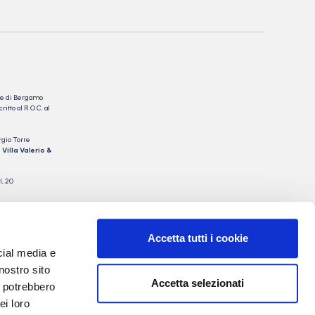
nale di Bergamo
itto al R.O.C. al
rgio Torre
 Villa Valerio &
I, 20
Accetta tutti i cookie
cial media e
nostro sito
Accetta selezionati
i potrebbero
ei loro