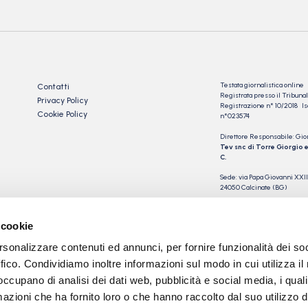
Testata giornalistica online
Contatti
Registrata presso il Tribu
Privacy Policy
Registrazione n° 10/2018 Iscr
Cookie Policy
n°023574
Direttore Responsabile: Gio
Tev snc di Torre Giorgio e
C.
Sede: via Papa Giovanni XXII
24050 Calcinate (BG)
P.IVA 03901230163
 cookie
rsonalizzare contenuti ed annunci, per fornire funzionalità dei so
ffico. Condividiamo inoltre informazioni sul modo in cui utilizza il 
 occupano di analisi dei dati web, pubblicità e social media, i qual
azioni che ha fornito loro o che hanno raccolto dal suo utilizzo d