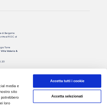
nale di Bergamo
itto al R.O.C. al
rgio Torre
 Villa Valerio &
I, 20
Accetta tutti i cookie
cial media e
nostro sito
Accetta selezionati
i potrebbero
ei loro