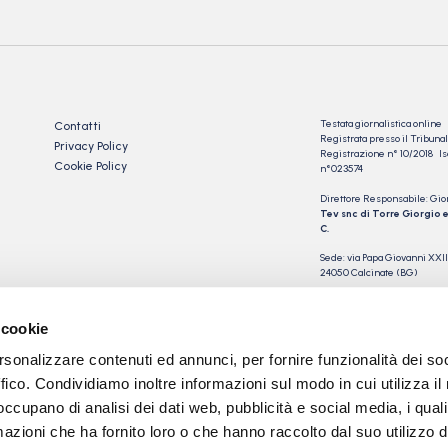
Testata giornalistica online
Contatti
Registrata presso il Tribu
Privacy Policy
Registrazione n° 10/2018 Iscr
Cookie Policy
n°023574
Direttore Responsabile: Gio
Tev snc di Torre Giorgio e
C.
Sede: via Papa Giovanni XXII
24050 Calcinate (BG)
P.IVA 03901230163
 cookie
rsonalizzare contenuti ed annunci, per fornire funzionalità dei so
ffico. Condividiamo inoltre informazioni sul modo in cui utilizza il 
 occupano di analisi dei dati web, pubblicità e social media, i qual
azioni che ha fornito loro o che hanno raccolto dal suo utilizzo d