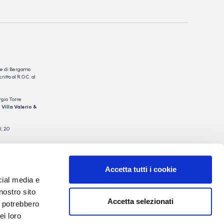
nale di Bergamo
itto al R.O.C. al
rgio Torre
 Villa Valerio &
I, 20
Accetta tutti i cookie
cial media e
nostro sito
Accetta selezionati
i potrebbero
ei loro