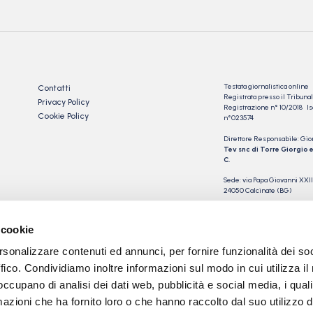
Testata giornalistica online
Contatti
Registrata presso il Tribu
Privacy Policy
Registrazione n° 10/2018 Iscr
Cookie Policy
n°023574
Direttore Responsabile: Gio
Tev snc di Torre Giorgio e
C.
Sede: via Papa Giovanni XXII
24050 Calcinate (BG)
P.IVA 03901230163
 cookie
rsonalizzare contenuti ed annunci, per fornire funzionalità dei so
ffico. Condividiamo inoltre informazioni sul modo in cui utilizza il 
 occupano di analisi dei dati web, pubblicità e social media, i qual
azioni che ha fornito loro o che hanno raccolto dal suo utilizzo d