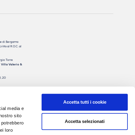
nale di Bergamo
itto al R.O.C. al
rgio Torre
 Villa Valerio &
I, 20
Accetta tutti i cookie
cial media e
nostro sito
Accetta selezionati
i potrebbero
ei loro