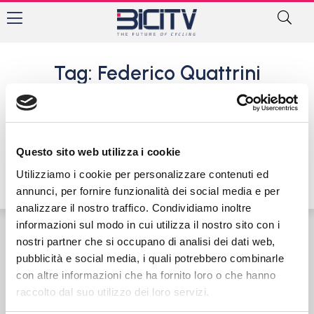
Tag: Federico Quattrini
Zampata vincente di Paolo
Marchetti al 6° Trofeo
Cantarini di Staffolo di
Ancona
Questo sito web utilizza i cookie
31 Luglio 2017
Utilizziamo i cookie per personalizzare contenuti ed
annunci, per fornire funzionalità dei social media e per
analizzare il nostro traffico. Condividiamo inoltre
informazioni sul modo in cui utilizza il nostro sito con i
nostri partner che si occupano di analisi dei dati web,
Contatti
Privacy Policy
Cookie Policy
pubblicità e social media, i quali potrebbero combinarle
con altre informazioni che ha fornito loro o che hanno
raccolto dal suo utilizzo dei loro servizi.