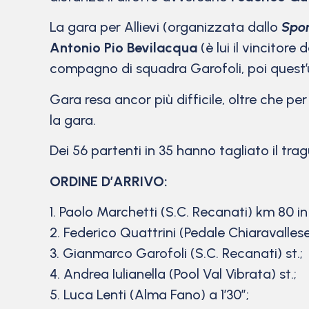
La gara per Allievi (organizzata dallo
Spor
Antonio Pio Bevilacqua
(è lui il vincitor
compagno di squadra Garofoli, poi quest’ul
Gara resa ancor più difficile, oltre che pe
la gara.
Dei 56 partenti in 35 hanno tagliato il tr
ORDINE D’ARRIVO:
1. Paolo Marchetti (S.C. Recanati) km 80 in
2. Federico Quattrini (Pedale Chiaravallese)
3. Gianmarco Garofoli (S.C. Recanati) st.;
4. Andrea Iulianella (Pool Val Vibrata) st.;
5. Luca Lenti (Alma Fano) a 1’30”;