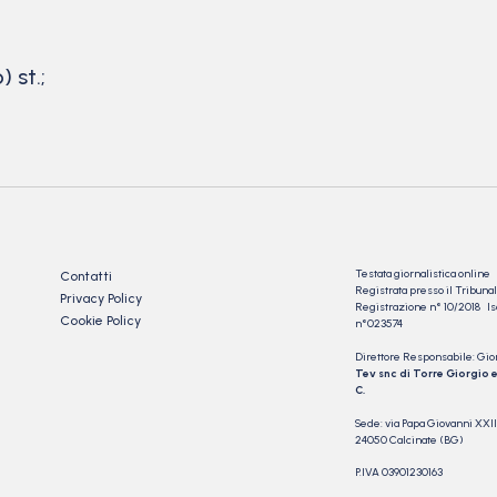
 st.;
Testata giornalistica online
Contatti
Registrata presso il Tribu
Privacy Policy
Registrazione n° 10/2018 Iscr
Cookie Policy
n°023574
Direttore Responsabile: Gio
Tev snc di Torre Giorgio e
C.
Sede: via Papa Giovanni XXII
24050 Calcinate (BG)
P.IVA 03901230163