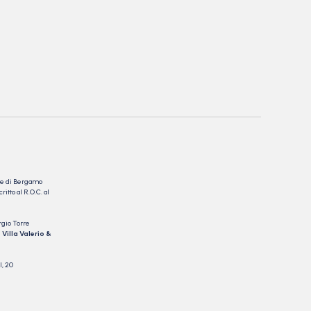
nale di Bergamo
itto al R.O.C. al
rgio Torre
 Villa Valerio &
I, 20