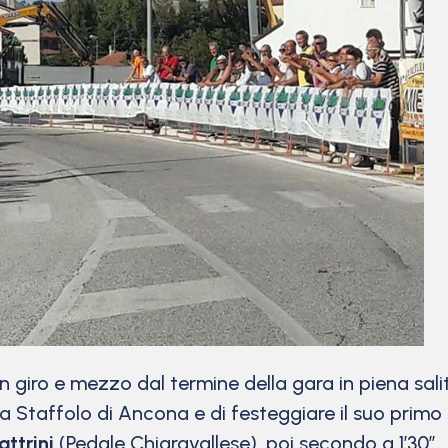
iro e mezzo dal termine della gara in piena sali
 a Staffolo di Ancona e di festeggiare il suo prim
ttrini
(Pedale Chiaravallese), poi secondo a 1’30”.