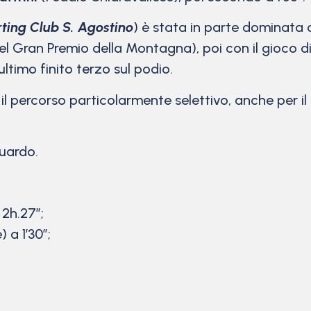
ting Club S. Agostino
) è stata in parte dominata d
e del Gran Premio della Montagna), poi con il gioco d
timo finito terzo sul podio.
r il percorso particolarmente selettivo, anche per 
aguardo.
 2h.27”;
 a 1’30”;