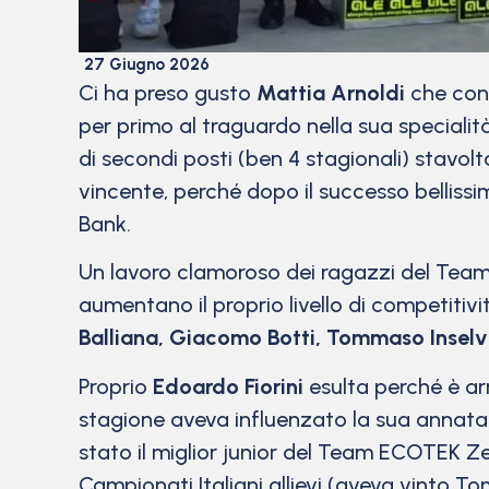
27 Giugno 2026
Ci ha preso gusto
Mattia Arnoldi
che conq
per primo al traguardo nella sua speciali
di secondi posti (ben 4 stagionali) stavo
vincente, perché dopo il successo bellissim
Bank.
Un lavoro clamoroso dei ragazzi del Tea
aumentano il proprio livello di competitiv
Balliana, Giacomo Botti, Tommaso Inselvi
Proprio
Edoardo Fiorini
esulta perché è arr
stagione aveva influenzato la sua annata
stato il miglior junior del Team ECOTEK Z
Campionati Italiani allievi (aveva vinto T