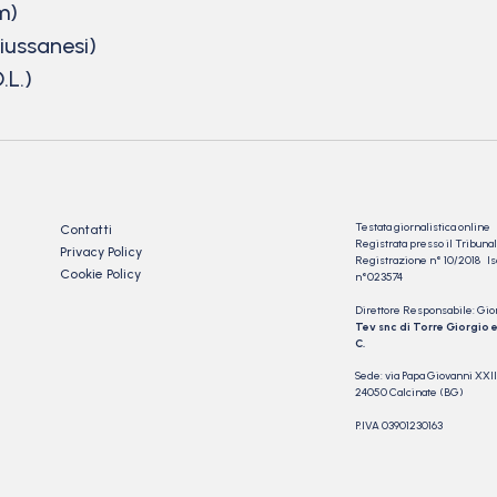
m)
iussanesi)
L.)
Testata giornalistica online
Contatti
Registrata presso il Tribu
Privacy Policy
Registrazione n° 10/2018 Iscr
Cookie Policy
n°023574
Direttore Responsabile: Gio
Tev snc di Torre Giorgio e
C.
Sede: via Papa Giovanni XXII
24050 Calcinate (BG)
P.IVA 03901230163