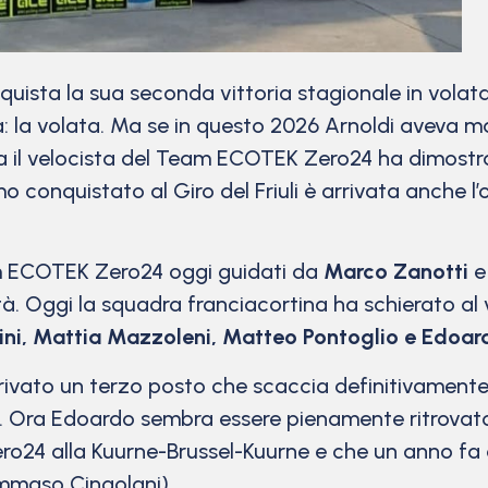
uista la sua seconda vittoria stagionale in volat
tà: la volata. Ma se in questo 2026 Arnoldi aveva 
lta il velocista del Team ECOTEK Zero24 ha dimost
o conquistato al Giro del Friuli è arrivata anche l
m ECOTEK Zero24 oggi guidati da
Marco Zanotti
ità. Oggi la squadra franciacortina ha schierato al
ni, Mattia Mazzoleni, Matteo Pontoglio e Edoardo
ivato un terzo posto che scaccia definitivamente tu
. Ora Edoardo sembra essere pienamente ritrovato:
ero24 alla Kuurne-Brussel-Kuurne e che un anno fa 
ommaso Cingolani).