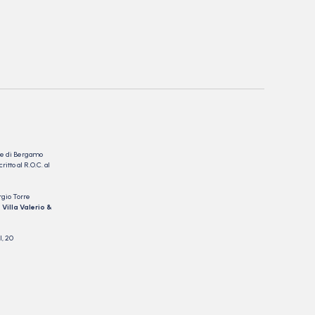
nale di Bergamo
itto al R.O.C. al
rgio Torre
 Villa Valerio &
I, 20