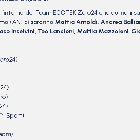
ll’interno del Team ECOTEK Zero24 che domani sar
imo (AN) ci saranno
Mattia Arnoldi, Andrea Balli
so Inselvini, Teo Lancioni, Mattia Mazzoleni, Gi
ero24)
24)
ro)
24)
ri Sport)
Team)